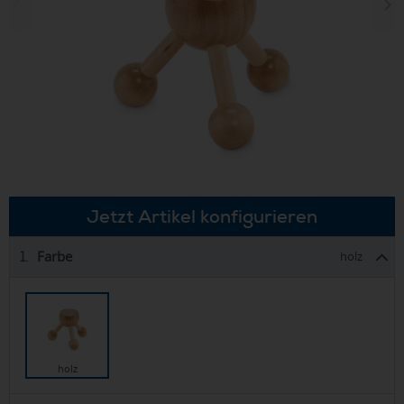
Jetzt Artikel konfigurieren
Farbe
1.
holz
holz