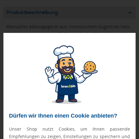
Produktbeschreibung
Manuelles Massagegerät aus chinesischem Gugertree-Holz.
Lindert Verspannungen. FSC®-certified | FSC 100%, W15.2,
FSC-C213206
➤ FSC-Zertifikat (Zertifizierung durch den Hersteller)
Geprüft von Ewa
Nur Produkte, die unseren
Qualitätscheck
bestehen,
schaffen es in den Shop.
Mehr erfahren
Ewa Engel,
Qualitätssicherung
Dürfen wir Ihnen einen Cookie anbieten?
Unser Shop nutzt Cookies, um Ihnen passende
Empfehlungen zu zeigen, Einstellungen zu speichern und