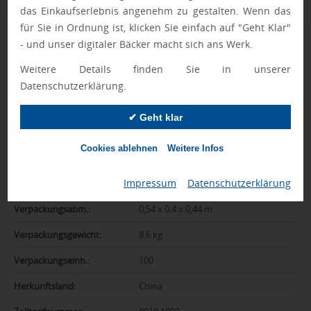
Zusatzinformation
das Einkaufserlebnis angenehm zu gestalten. Wenn das
für Sie in Ordnung ist, klicken Sie einfach auf "Geht Klar"
Artikelnummer:
036-MO6694-40
- und unser digitaler Bäcker macht sich ans Werk.
Weitere Details finden Sie in unserer
Farbe:
holz
Datenschutzerklärung.
Abmessungen:
7,5 x 10 x 10 cm
✔ Geht klar
Gewicht:
76 g
Gewicht inkl.
86 g
Cookies ablehnen
Weitere Infos
Verpackung:
Impressum
|
Datenschutzerklärung
Material:
Holz
Verpackungsabm.:
0,54 x 0,4 x 0,44 m
Verpackungsgewicht:
8,6 kg
Verpackungseinh.:
100
Herkunftsland:
China