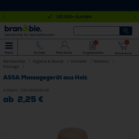
100.000+ Kunden
Werbemittel für Geschäftskunden
Mein Konto
Angebotsliste
Menü
Kontakt
Warenkorb
Werbeartikel
Hygiene & Beauty
Kosmetik
Wellness
Massage
ASSA Massagegerät aus Holz
Artikelnr.:
036-MO6694-40
ab 2,25 €