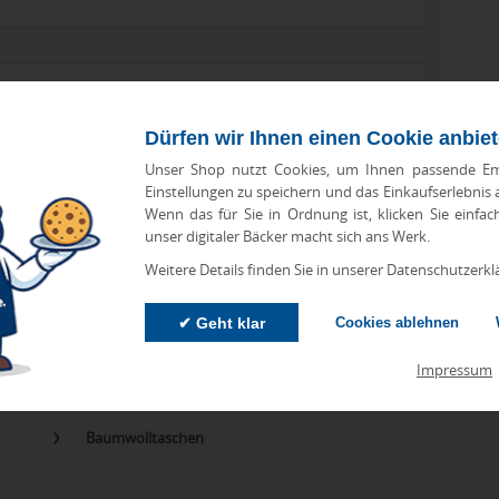
Dürfen wir Ihnen einen Cookie anbie
Unser Shop nutzt Cookies, um Ihnen passende Em
Einstellungen zu speichern und das Einkaufserlebnis
Wenn das für Sie in Ordnung ist, klicken Sie einfac
zu Abweichungen bei Preisen und Produktinformationen kommen.
unser digitaler Bäcker macht sich ans Werk.
eanbringungskosten. Preise für Direktimport erhalten Sie auf
Weitere Details finden Sie in unserer Datenschutzerkl
✔ Geht klar
Cookies ablehnen
Impressum
orien
Baumwolltaschen