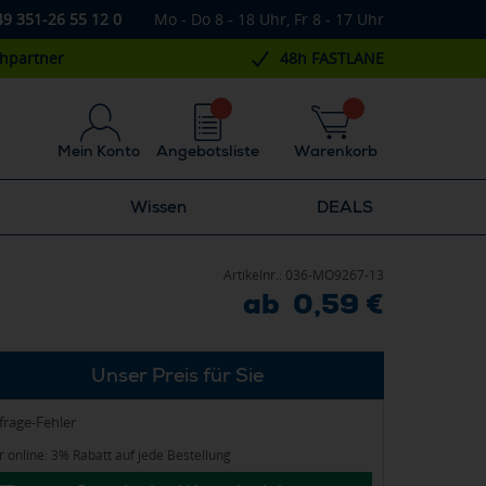
49 351-26 55 12 0
Mo - Do 8 - 18 Uhr, Fr 8 - 17 Uhr
chpartner
48h FASTLANE
Mein Konto
Angebotsliste
Warenkorb
Wissen
DEALS
Artikelnr.:
036-MO9267-13
ab 0,59 €
Unser Preis für Sie
frage-Fehler
 online: 3% Rabatt auf jede Bestellung