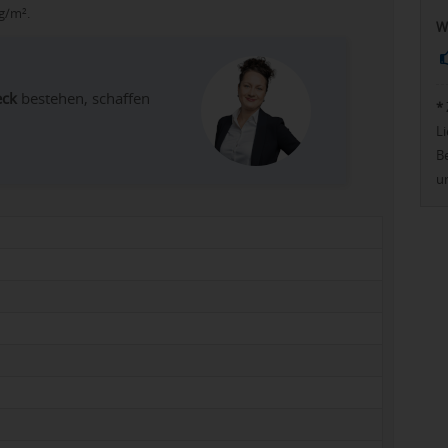
g/m².
W
eck
bestehen, schaffen
*
Li
Be
u