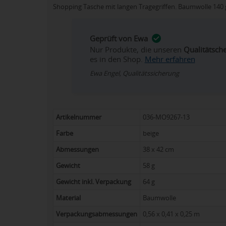
Shopping Tasche mit langen Tragegriffen. Baumwolle 140 
Geprüft von Ewa
Nur Produkte, die unseren
Qualitätsch
es in den Shop.
Mehr erfahren
Ewa Engel, Qualitätssicherung
Artikelnummer
036-MO9267-13
Farbe
beige
Abmessungen
38 x 42 cm
Gewicht
58 g
Gewicht inkl. Verpackung
64 g
Material
Baumwolle
Verpackungsabmessungen
0,56 x 0,41 x 0,25 m