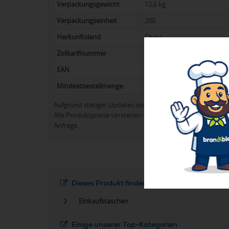
Verpackungsgewicht
12,6 kg
Verpackungseinheit
200
Herkunftsland
China
Zolltarifnummer
4202 9298
EAN
8719941011540
Mindestbestellmenge:
140
Aufgrund stetiger Updates der Produktpalette kann es 
Alle Produktpreise verstehen sich in der Regel ohne Werb
Anfrage.
Dieses Produkt finden Sie in folgenden Kateg
Einkaufstaschen
Einige unserer Top-Kategorien