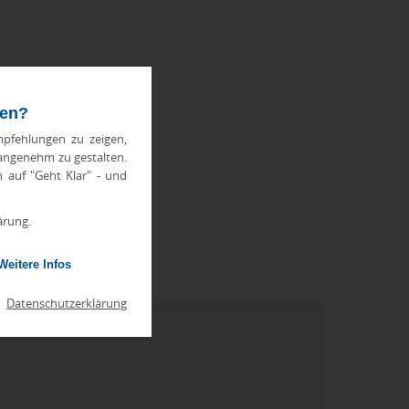
ten?
pfehlungen zu zeigen,
 angenehm zu gestalten.
h auf "Geht Klar" - und
ärung.
Weitere Infos
|
Datenschutzerklärung