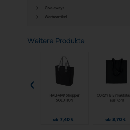
Give-aways
Werbeartikel
Weitere Produkte
pact AWARE™ RPET
HALFAR® Shopper
CORDY B Einkaufsta
T faltbarer Shopper
SOLUTION
aus Kord
ab 1,52 €
ab 7,40 €
ab 2,70 €