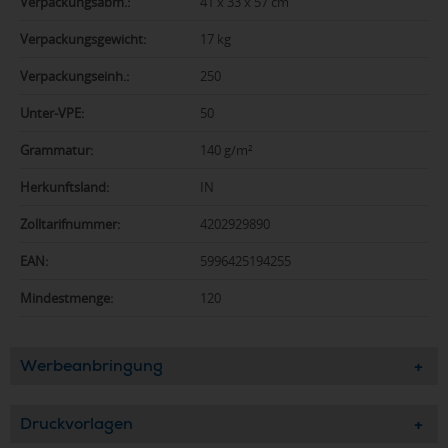
Verpackungsabm.:
41 x 33 x 57 cm
Verpackungsgewicht:
17 kg
Verpackungseinh.:
250
Unter-VPE:
50
Grammatur:
140 g/m²
Herkunftsland:
IN
Zolltarifnummer:
4202929890
EAN:
5996425194255
Mindestmenge:
120
Werbeanbringung
Druckvorlagen