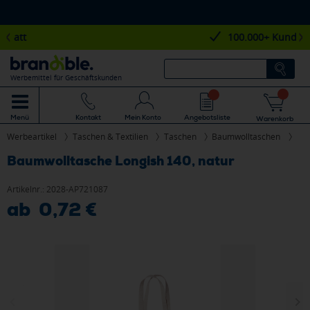
100.000+ Kunden
Werbemittel für Geschäftskunden
Mein Konto
Angebotsliste
Menü
Kontakt
Warenkorb
Werbeartikel
Taschen & Textilien
Taschen
Baumwolltaschen
Baumwolltasche Longish 140, natur
Artikelnr.:
2028-AP721087
ab 0,72 €