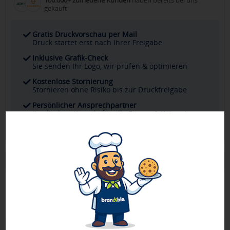
gekauft
Gratis Druckvorschau per Mail
Druck startet erst nach Ihrer Freigabe
Inklusive Grafik-Check
Sie senden Ihr Logo, wir prüfen & optimieren
Kostenlose Stornierung
Stornieren ohne Risiko bis zur Druckfreigabe
Persönlicher Ansprechpartner
Ihr direkter Kontakt für alle Fragen & Wünsche
Produktbeschreibung
Baumwolltasche mit langen Henkeln. 100% Baumwolle, 140
g/m².