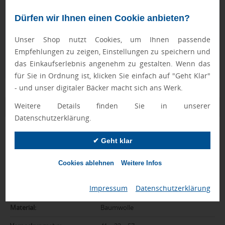
Geprüft von Ewa
Dürfen wir Ihnen einen Cookie anbieten?
Nur Produkte, die unseren
Qualitätscheck
bestehen,
schaffen es in den Shop.
Mehr erfahren
Unser Shop nutzt Cookies, um Ihnen passende
Ewa Engel,
Empfehlungen zu zeigen, Einstellungen zu speichern und
Qualitätssicherung
das Einkaufserlebnis angenehm zu gestalten. Wenn das
für Sie in Ordnung ist, klicken Sie einfach auf "Geht Klar"
- und unser digitaler Bäcker macht sich ans Werk.
Weitere Details finden Sie in unserer
Zusatzinformation
Datenschutzerklärung.
Artikelnummer:
2028-AP721087
✔ Geht klar
Farbe:
natur
Cookies ablehnen
Weitere Infos
Abmessungen:
370 x 410 mm
Impressum
|
Datenschutzerklärung
Gewicht:
68 g
Material:
Baumwolle