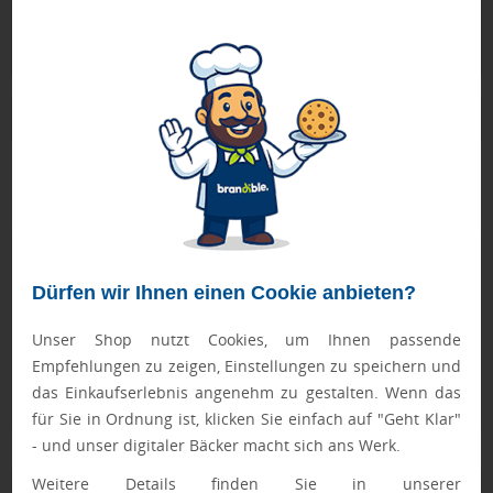
Persönlicher Ansprechpartner
Ihr direkter Kontakt für alle Fragen & Wünsche
Produktbeschreibung
Waschbarer Wechselbezug für Liegestuhl CULTUS (999-
CULT) aus 100% Polyester
Geprüft von Ewa
Dürfen wir Ihnen einen Cookie anbieten?
Nur Produkte, die unseren
Qualitätscheck
bestehen,
schaffen es in den Shop.
Mehr erfahren
Unser Shop nutzt Cookies, um Ihnen passende
Empfehlungen zu zeigen, Einstellungen zu speichern und
Ewa Engel,
Qualitätssicherung
das Einkaufserlebnis angenehm zu gestalten. Wenn das
für Sie in Ordnung ist, klicken Sie einfach auf "Geht Klar"
- und unser digitaler Bäcker macht sich ans Werk.
Weitere Details finden Sie in unserer
Zusatzinformation