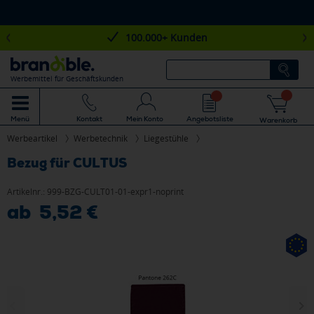
100.000+ Kunden
Werbemittel für Geschäftskunden
Mein Konto
Angebotsliste
Menü
Kontakt
Warenkorb
Werbeartikel
Werbetechnik
Liegestühle
Bezug für CULTUS
Artikelnr.:
999-BZG-CULT01-01-expr1-noprint
ab 5,52 €