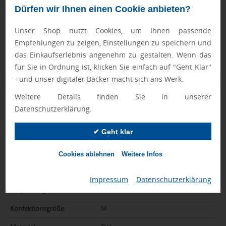
schaffen es in den Shop.
Mehr erfahren
Dürfen wir Ihnen einen Cookie anbieten?
Ewa Engel,
Unser Shop nutzt Cookies, um Ihnen passende
Qualitätssicherung
Empfehlungen zu zeigen, Einstellungen zu speichern und
das Einkaufserlebnis angenehm zu gestalten. Wenn das
für Sie in Ordnung ist, klicken Sie einfach auf "Geht Klar"
- und unser digitaler Bäcker macht sich ans Werk.
Zusatzinformation
Weitere Details finden Sie in unserer
Artikelnummer:
036-MO6402
Datenschutzerklärung.
Farbe:
schwarz
✔ Geht klar
Abmessungen:
10 x 27 x 1,5 cm
Cookies ablehnen
Weitere Infos
Gewicht:
141 g
Impressum
|
Datenschutzerklärung
Gewicht inkl.
170 g
Verpackung:
Konfektionsgröße:
M