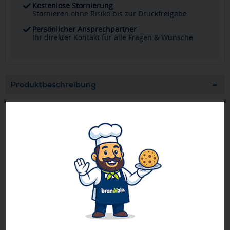
Kostenlose Stornierung
Stornieren ohne Risiko bis zur Druckfreigabe
Persönlicher Ansprechpartner
Ihr direkter Kontakt für alle Fragen & Wünsche
Produktbeschreibung
Zehensandalen mit Kork- und EVA-Sohle sowie Riemchen
aus PVC. Größe M entspricht 36-39. Kork ist ein 100%
natürliches Material. Aufgrund seiner strukturellen
Beschaffenheit und Oberflächenporosität kann das
endgültige Druckergebnis pro Artikel Abweichungen
aufweisen.
Geprüft von Ewa
Nur Produkte, die unseren
Qualitätscheck
bestehen,