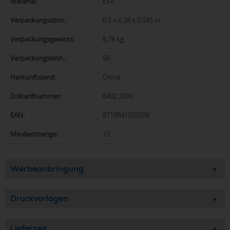
Material:
EVA
Verpackungsabm.:
0,5 x 0,28 x 0,545 m
Verpackungsgewicht:
8,78 kg
Verpackungseinh.:
50
Herkunftsland:
China
Zolltarifnummer:
6402 2000
EAN:
8719941055506
Mindestmenge:
13
Werbeanbringung
Druckvorlagen
Lieferzeit