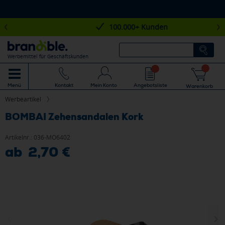
100.000+ Kunden
Werbemittel für Geschäftskunden
Mein Konto
Angebotsliste
Menü
Kontakt
Warenkorb
Werbeartikel
BOMBAI Zehensandalen Kork
Artikelnr.:
036-MO6402
ab 2,70 €