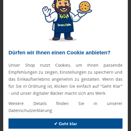
zwei Größen, empfehlen wir Ihnen, die größere Größe zu
wählen.
Bei Mengen ab 250 Stück bitte die Lieferzeit anfragen!
Geprüft von Ewa
Nur Produkte, die unseren
Qualitätscheck
bestehen,
schaffen es in den Shop.
Mehr erfahren
Dürfen wir Ihnen einen Cookie anbieten?
Ewa Engel,
Unser Shop nutzt Cookies, um Ihnen passende
Qualitätssicherung
Empfehlungen zu zeigen, Einstellungen zu speichern und
das Einkaufserlebnis angenehm zu gestalten. Wenn das
für Sie in Ordnung ist, klicken Sie einfach auf "Geht Klar"
- und unser digitaler Bäcker macht sich ans Werk.
Zusatzinformation
Weitere Details finden Sie in unserer
Artikelnummer:
042-R10701B0
Datenschutzerklärung.
Marke:
Roly
✔ Geht klar