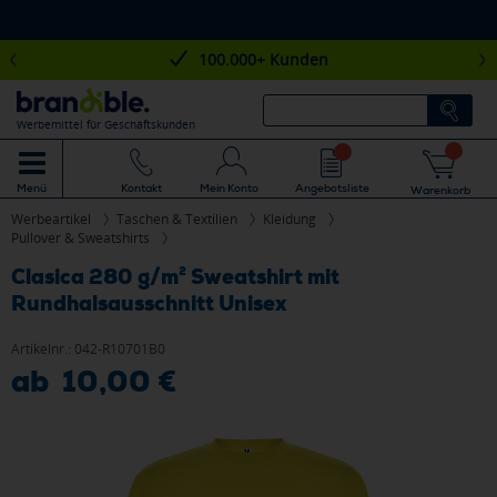
100.000+ Kunden
Werbemittel für Geschäftskunden
Mein Konto
Angebotsliste
Menü
Kontakt
Warenkorb
Werbeartikel
Taschen & Textilien
Kleidung
Pullover & Sweatshirts
Clasica 280 g/m² Sweatshirt mit
Rundhalsausschnitt Unisex
Artikelnr.:
042-R10701B0
ab 10,00 €