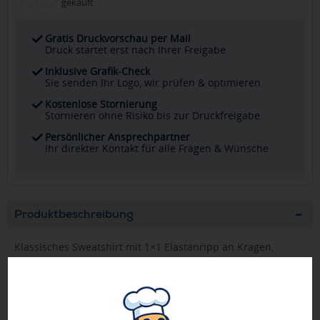
gekauft
Gratis Druckvorschau per Mail
Druck startet erst nach Ihrer Freigabe
Inklusive Grafik-Check
Sie senden Ihr Logo, wir prüfen & optimieren
Kostenlose Stornierung
Stornieren ohne Risiko bis zur Druckfreigabe
Persönlicher Ansprechpartner
Ihr direkter Kontakt für alle Fragen & Wünsche
Produktbeschreibung
Klassisches Sweatshirt mit 1×1 Elastanripp an Kragen,
Ärmelbündchen und Bund. Verstärkte und verdeckte Nähte
am Kragen. Herausnehmbares Etikett.
Roly hat eine schmalere Passform. Bei Zweifeln zwischen