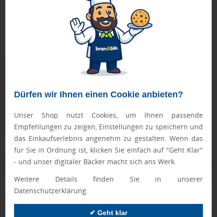
FASTLANE-Artikel werden nach Druckfreigabe priorisiert
produziert.
Bei Mengen ab 250 Stück bitte die Lieferzeit anfragen!
Geprüft von Ewa
Nur Produkte, die unseren
Qualitätscheck
bestehen,
schaffen es in den Shop.
Mehr erfahren
Dürfen wir Ihnen einen Cookie anbieten?
Ewa Engel,
Unser Shop nutzt Cookies, um Ihnen passende
Qualitätssicherung
Empfehlungen zu zeigen, Einstellungen zu speichern und
das Einkaufserlebnis angenehm zu gestalten. Wenn das
für Sie in Ordnung ist, klicken Sie einfach auf "Geht Klar"
- und unser digitaler Bäcker macht sich ans Werk.
Zusatzinformation
Weitere Details finden Sie in unserer
Artikelnummer:
042-38239900
Datenschutzerklärung.
Marke:
Elevate
✔ Geht klar