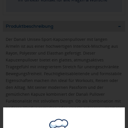
Produktbeschreibung
Der Danali Unisex-Sport-Kapuzenpullover mit langen
Ärmeln ist aus einer hochwertigen Interlock-Mischung aus
Rayon, Polyester und Elasthan gefertigt. Dieser
Kapuzenpullover bietet ein glattes, atmungsaktives
Tragegefühl mit integriertem Stretch für uneingeschränkte
Bewegungsfreiheit. Feuchtigkeitsableitende und formstabile
Eigenschaften machen ihn ideal für Workouts, Reisen oder
den Alltag. Mit seiner modernen Passform und der
gemütlichen Kapuze kombiniert der Danali Pullover
Funktionalität mit stilvollem Design. Ob als Kombination mit
anderen Kleidungsstücken oder einzeln getragen – er ist ein
unverzichtbares Kleidungsstück für alle, die Komfort und
Langlebigkeit suchen.