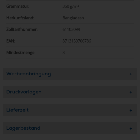
Grammatur:
350 g/m²
Herkunftsland:
Bangladesh
Zolltarifnummer:
61103099
EAN:
8713159706786
Mindestmenge:
3
Werbeanbringung
Druckvorlagen
Lieferzeit
Lagerbestand