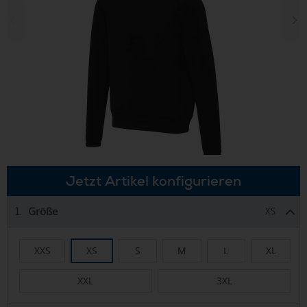
Jetzt Artikel konfigurieren
Größe
1.
XS
XXS
XS
S
M
L
XL
XXL
3XL