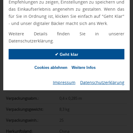
Empfehlungen zu zeigen, Einstellungen zu speichern und
das Einkaufserlebnis angenehm zu gestalten. Wenn das
Zusatzinformation
für Sie in Ordnung ist, klicken Sie einfach auf "Geht Klar"
- und unser digitaler Bäcker macht sich ans Werk.
Artikelnummer:
036-MO9812-03
Weitere Details finden Sie in unserer
Farbe:
schwarz
Datenschutzerklärung.
Abmessungen:
ø 7 x 25,5 cm
✔ Geht klar
Gewicht:
264 g
Cookies ablehnen
Weitere Infos
Gewicht inkl.
324 g
Verpackung:
Impressum
|
Datenschutzerklärung
Material:
Edelstahl
Verpackungsabm.:
0,4 x 0,285 m
Verpackungsgewicht:
8,3 kg
Verpackungseinh.:
25
Herkunftsland:
China