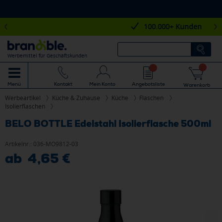
100.000+ Kunden
Werbemittel für Geschäftskunden
Mein Konto
Angebotsliste
Menü
Kontakt
Warenkorb
Werbeartikel
Küche & Zuhause
Küche
Flaschen
Isolierflaschen
BELO BOTTLE Edelstahl Isolierflasche 500ml
Artikelnr.:
036-MO9812-03
ab 4,65 €