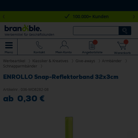
100.000+ Kunden
Werbemittel für Geschäftskunden
Mein Konto
Angebotsliste
Menü
Kontakt
Warenkorb
Werbeartikel
Klassiker & Kreatives
Give-aways
Armbänder
Schnapparmbänder
ENROLLO Snap-Reflektorband 32x3cm
Artikelnr.:
036-MO8282-08
ab 0,30 €