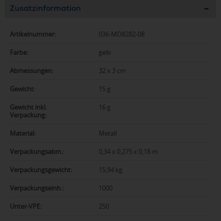
Zusatzinformation
Artikelnummer:
036-MO8282-08
Farbe:
gelb
Abmessungen:
32 x 3 cm
Gewicht:
15 g
Gewicht inkl.
16 g
Verpackung:
Material:
Metall
Verpackungsabm.:
0,34 x 0,275 x 0,18 m
Verpackungsgewicht:
15,94 kg
Verpackungseinh.:
1000
Unter-VPE:
250