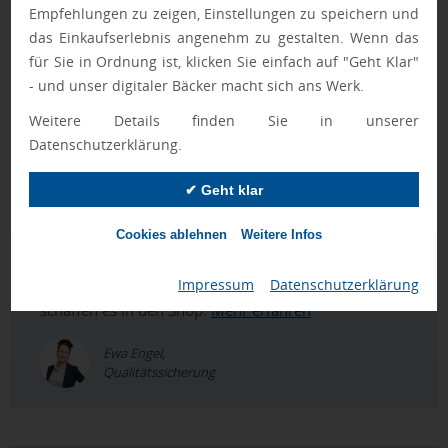
Empfehlungen zu zeigen, Einstellungen zu speichern und
platzieren. Durch das Tragen an Arm oder Bein lässt sich
das Einkaufserlebnis angenehm zu gestalten. Wenn das
das Logo im Rahmen von
Werbeartikel
strukturiert in
für Sie in Ordnung ist, klicken Sie einfach auf "Geht Klar"
verschiedene Sortimente einordnen, etwa als
Giveaways
- und unser digitaler Bäcker macht sich ans Werk.
oder im Kontext von
Merchandise Artikel
. Für thematisch
verwandte Umsetzungen im Bereich tragbarer Werbeträger
Weitere Details finden Sie in unserer
und Sichtbarkeit im Alltag bieten sich außerdem Inhalte zu
Datenschutzerklärung.
Schnapparmbänder mit Logo
,
Reflektoren bedrucken
und
Warnwesten mit Logo
an.
✔ Geht klar
Cookies ablehnen
Weitere Infos
Geprüft von Ewa
Impressum
|
Datenschutzerklärung
Nur Produkte, die unseren
Qualitätscheck
bestehen,
schaffen es in den Shop.
Mehr erfahren
Ewa Engel,
Qualitätssicherung