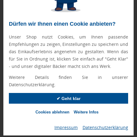
viel Platz für Einkäufe und ist der ideale Begleiter für
umweltbewusste Kunden.Werbeanbringung: Ihr Logo wird
auf einer Seite der Baumwolltasche gedruckt, um Ihre Marke
deutlich und ansprechend zu präsentieren.
Dürfen wir Ihnen einen Cookie anbieten?
FASTLANE-Artikel werden nach Druckfreigabe priorisiert
Unser Shop nutzt Cookies, um Ihnen passende
produziert.
Empfehlungen zu zeigen, Einstellungen zu speichern und
das Einkaufserlebnis angenehm zu gestalten. Wenn das
für Sie in Ordnung ist, klicken Sie einfach auf "Geht Klar"
Geprüft von Ewa
- und unser digitaler Bäcker macht sich ans Werk.
Nur Produkte, die unseren
Qualitätscheck
bestehen,
schaffen es in den Shop.
Mehr erfahren
Weitere Details finden Sie in unserer
Datenschutzerklärung.
Ewa Engel,
Qualitätssicherung
✔ Geht klar
Cookies ablehnen
Weitere Infos
Zusatzinformation
Impressum
|
Datenschutzerklärung