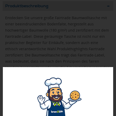
Produktbeschreibung
Entdecken Sie unsere große Fairtrade Baumwolltasche mit
einer beeindruckenden Bodenfalte, hergestellt aus
hochwertiger Baumwolle (180 g/m²) und zertifiziert mit dem
Fairtrade-Label. Diese geräumige Tasche ist nicht nur ein
praktischer Begleiter für Einkäufe, sondern auch eine
ethisch verantwortliche Wahl.Produkthighlights:Fairtrade
zertifiziert: Die Baumwolltasche trägt das Fairtrade-Label,
was bedeutet, dass sie nach den Prinzipien des fairen
Handels hergestellt wurde, um die Arbeitsbedingungen der
Bauern und Arbeiter zu verbessern.Hochwertige Baumwolle
(180 g/m²): Die Tasche besteht aus strapazierfähiger
Baumwolle mit einem Gewicht von 180 g/m², was eine
zuverlässige Nutzung gewährleistet.Große Bodenfalte: Die
beeindruckende Bodenfalte verleiht der Tasche nicht nur
zusätzliches Volumen, sondern auch Stabilität für den
Transport von Einkäufen.Praktische Größe: Die Tasche bietet