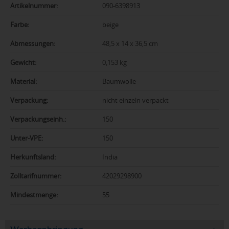
Artikelnummer:
090-6398913
Farbe:
beige
Abmessungen:
48,5 x 14 x 36,5 cm
Gewicht:
0,153 kg
Material:
Baumwolle
Verpackung:
nicht einzeln verpackt
Verpackungseinh.:
150
Unter-VPE:
150
Herkunftsland:
India
Zolltarifnummer:
42029298900
Mindestmenge:
55