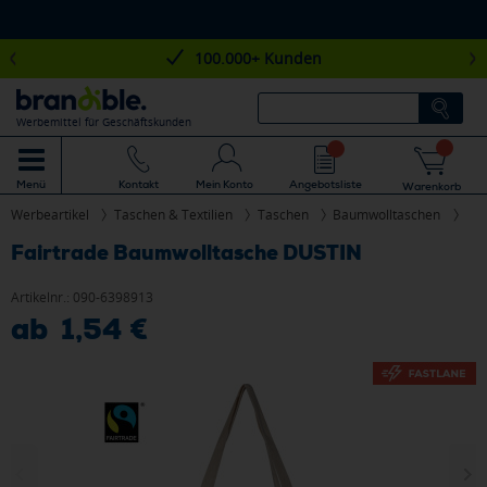
100.000+ Kunden
Werbemittel für Geschäftskunden
Mein Konto
Angebotsliste
Menü
Kontakt
Warenkorb
Werbeartikel
Taschen & Textilien
Taschen
Baumwolltaschen
Fairtrade Baumwolltasche DUSTIN
Artikelnr.:
090-6398913
ab 1,54 €