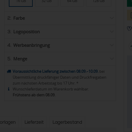
16 GB
32 GB
64 GB
128 GB
Farbe
2.
Logoposition
3.
Werbeanbringung
4.
Menge
5.
Voraussichtliche Lieferung zwischen 08.09.–10.09.
bei
Übermittlung druckfähiger Daten und Druckfreigaben
zum nächsten Arbeitstag bis 17 Uhr. *
Wunschlieferdatum im Warenkorb wählbar.
Frühstens ab dem 08.09.
vorlagen
Lieferzeit
Lagerbestand