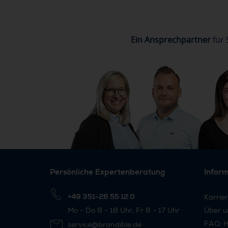
Ein Ansprechpartner
für 
Persönliche Expertenberatung
Infor
+49 351-26 55 12 0
Karrie
Mo - Do 8 - 18 Uhr, Fr 8 - 17 Uhr
Über u
FAQ: H
service@brandible.de