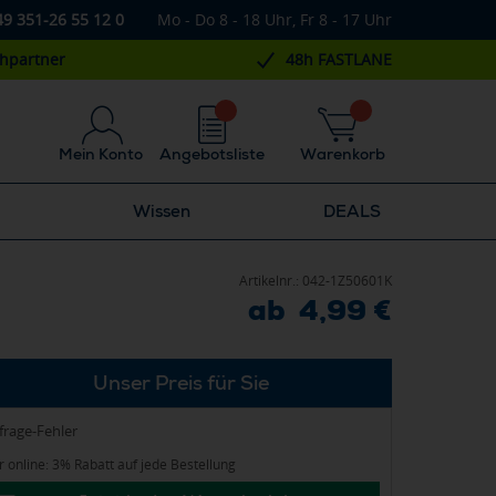
49 351-26 55 12 0
Mo - Do 8 - 18 Uhr, Fr 8 - 17 Uhr
chpartner
48h FASTLANE
Mein Konto
Angebotsliste
Warenkorb
Wissen
DEALS
Artikelnr.:
042-1Z50601K
ab 4,99 €
Unser Preis für Sie
frage-Fehler
 online: 3% Rabatt auf jede Bestellung