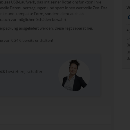
nglebiges USB-Laufwerk, das mit seiner Rotationsfunktion Ihre
chnelle Datenübertragungen und spart Ihnen wertvolle Zeit. Das
W
chlanke und kompakte Form, sondern dient auch als
rauch vor möglichen Schäden bewahrt.
Verpackung ausgeliefert werden. Diese liegt separat bei.
*
Li
öhe von
0,24 €
bereits enthalten!
Be
u
Be
eck
bestehen, schaffen