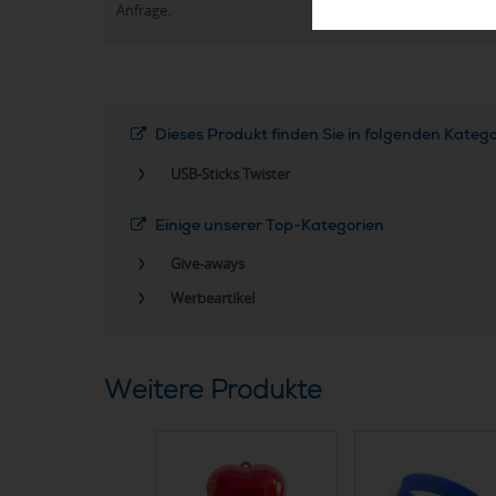
Anfrage.
Dieses Produkt finden Sie in folgenden Kateg
USB-Sticks Twister
Einige unserer Top-Kategorien
Give-aways
Werbeartikel
Weitere Produkte