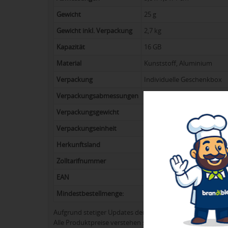
Gewicht
25 g
Gewicht inkl. Verpackung
2,7 kg
Kapazität
16 GB
Material
Kunststoff, Aluminium
Verpackung
Individuelle Geschenkbox
Verpackungsabmessungen
29 x 21,5 x 22 cm
Verpackungsgewicht
1,7 kg
Verpackungseinheit
100
Herkunftsland
China
Zolltarifnummer
85235110
EAN
8,71316E+12
Mindestbestellmenge:
100
Aufgrund stetiger Updates der Produktpalette kann es 
Alle Produktpreise verstehen sich in der Regel ohne Werb