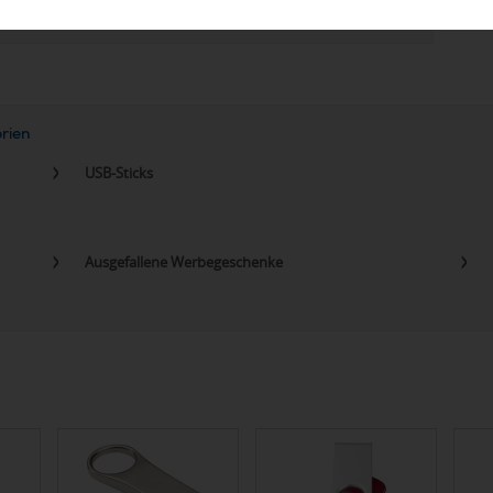
orien
USB-Sticks
Ausgefallene Werbegeschenke