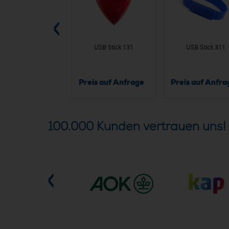
m 4 GB USB-Stick im
USB Stick 131
USB Stick 311
reditkartenformat
Preis auf Anfrage
Preis auf Anfra
ab 3,99 €
100.000 Kunden vertrauen uns!