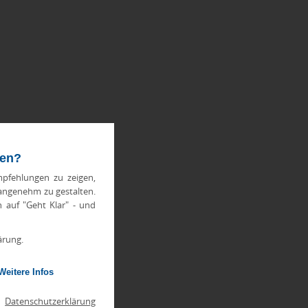
ten?
pfehlungen zu zeigen,
 angenehm zu gestalten.
h auf "Geht Klar" - und
ärung.
Weitere Infos
|
Datenschutzerklärung