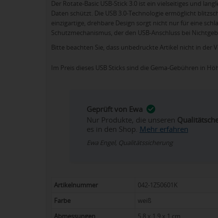
Der Rotate-Basic USB-Stick 3.0 ist ein vielseitiges und la
Daten schützt. Die USB 3.0-Technologie ermöglicht blitzs
einzigartige, drehbare Design sorgt nicht nur für eine s
Schutzmechanismus, der den USB-Anschluss bei Nichtgeb
Bitte beachten Sie, dass unbedruckte Artikel nicht in der 
Im Preis dieses USB Sticks sind die Gema-Gebühren in H
Geprüft von Ewa
Nur Produkte, die unseren
Qualitätsch
es in den Shop.
Mehr erfahren
Ewa Engel, Qualitätssicherung
Artikelnummer
042-1Z50601K
Farbe
weiß
Abmessungen
5,8 x 1,9 x 1 cm