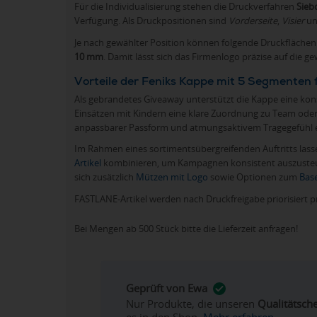
Für die Individualisierung stehen die Druckverfahren
Sieb
Verfügung. Als Druckpositionen sind
Vorderseite
,
Visier
u
Je nach gewählter Position können folgende Druckfläche
10 mm
. Damit lässt sich das Firmenlogo präzise auf die 
Vorteile der Feniks Kappe mit 5 Segmenten f
Als gebrandetes Giveaway unterstützt die Kappe eine k
Einsätzen mit Kindern eine klare Zuordnung zu Team oder 
anpassbarer Passform und atmungsaktivem Tragegefühl erle
Im Rahmen eines sortimentsübergreifenden Auftritts las
Artikel
kombinieren, um Kampagnen konsistent auszusteue
sich zusätzlich
Mützen mit Logo
sowie Optionen zum
Bas
FASTLANE-Artikel werden nach Druckfreigabe priorisiert p
Bei Mengen ab 500 Stück bitte die Lieferzeit anfragen!
Geprüft von Ewa
Nur Produkte, die unseren
Qualitätsch