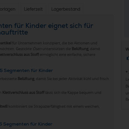
vorlagen
Lieferzeit
Lagerbestand
en für Kinder eignet sich für
auftritte
artikel
für Unternehmen konzipiert, die bei Aktionen und
möchten. Gestickte
Ösen
unterstützen die
Belüftung
, damit
W
lettverschluss aus Stoff
ermöglicht eine einfache, sichere
 5 Segmenten für Kinder
*
erbesserte
Belüftung
, damit Sie bei jeder Aktivität kühl und frisch
Li
Be
em
Klettverschluss aus Stoff
lässt sich die Kappe bequem und
u
Be
twill
kombiniert sie Strapazierfähigkeit mit einem weichen,
5 Segmenten für Kinder