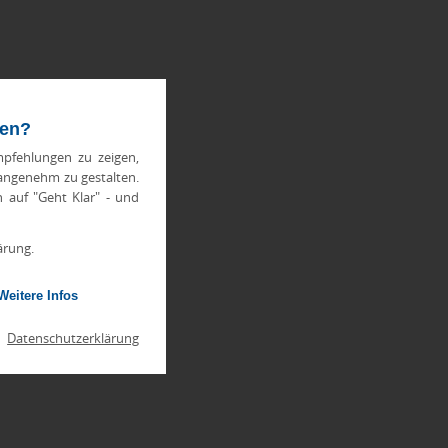
ten?
pfehlungen zu zeigen,
 angenehm zu gestalten.
h auf "Geht Klar" - und
ärung.
Weitere Infos
|
Datenschutzerklärung