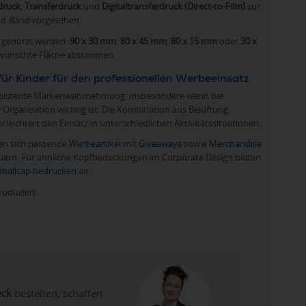
druck
,
Transferdruck
und
Digitaltransferdruck (Direct-to-Film)
zur
nd
Band
vorgesehen.
n genutzt werden:
90 x 30 mm
,
80 x 45 mm
,
80 x 15 mm
oder
30 x
gewünschte Fläche abstimmen.
ür Kinder für den professionellen Werbeeinsatz
onsistente Markenwahrnehmung, insbesondere wenn bei
Organisation wichtig ist. Die Kombination aus Belüftung,
ichtert den Einsatz in unterschiedlichen Aktivitätssituationen.
sen sich passende
Werbeartikel
mit
Giveaways
sowie
Merchandise
rn. Für ähnliche Kopfbedeckungen im Corporate Design bieten
eballcap bedrucken
an.
roduziert.
eck
bestehen, schaffen