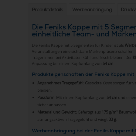
Produktdetails
Werbeanbringung
Druck
Die Feniks Kappe mit 5 Segment
einheitliche Team- und Marken
Die Feniks Kappe mit 5 Segmenten für Kinder ist als
Werbe
Veranstaltungen eine sichtbare Markenpräsenz schaffen 
Träger:innen bei Aktivitäten kühl und frisch bleiben. Der
K
Anpassung bei einem Kopfumfang von
54 cm
.
Produkteigenschaften der Feniks Kappe mit
Angenehmes Tragegefühl:
Gestickte
Ösen
sorgen für v
bleiben.
Passform:
Mit einem Kopfumfang von
54 cm
und ein
sicher anpassen.
Material und Gewicht:
Gefertigt aus
175 g/m² Baumwoll
atmungsaktiven Tragegefühl und wiegt
33 g
.
Werbeanbringung bei der Feniks Kappe mit 