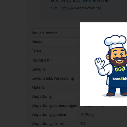
es in den Shop.
Mehr erfahren
Ewa Engel, Qualitätssicherung
Artikelnummer
042-38667010
Marke
Elevate
Farbe
weiß
Kleidung für
Kinder
Gewicht
33 g
Gewicht inkl. Verpackung
13 kg
Material
Baumwolltwill 100% Baumwo
Verpackung
Polybag
Verpackungsabmessungen
44 x 66 x 31 cm
Verpackungsgewicht
12,35 kg
Verpackungseinheit
300