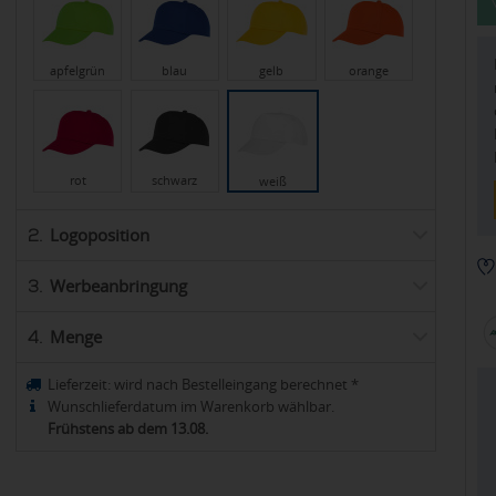
apfelgrün
blau
gelb
orange
rot
schwarz
weiß
Logoposition
2.
Werbeanbringung
3.
Menge
4.
Lieferzeit:
wird nach Bestelleingang berechnet
*
Wunschlieferdatum im Warenkorb wählbar.
Frühstens ab dem 13.08.