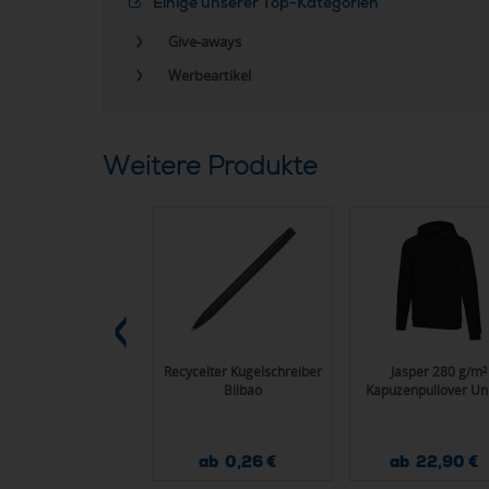
Einige unserer Top-Kategorien
Give-aways
Werbeartikel
Weitere Produkte
ühltasche Nunat
Recycelter Kugelschreiber
Jasper 280 g/m²
Bilbao
Kapuzenpullover Un
ab 0,89 €
ab 0,26 €
ab 22,90 €