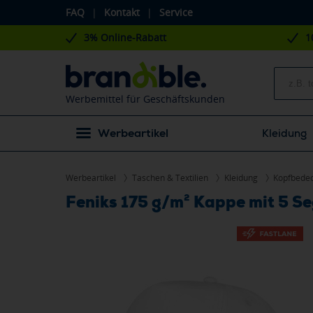
FAQ
|
Kontakt
|
Service
3% Online-Rabatt
1
Werbemittel für Geschäftskunden
Werbeartikel
Kleidung
Werbeartikel
Taschen & Textilien
Kleidung
Kopfbede
Feniks 175 g/m² Kappe mit 5 S