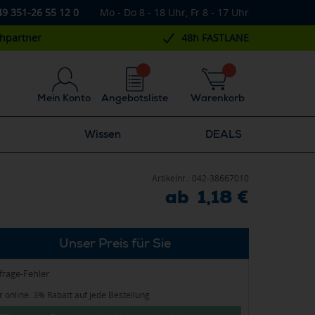
49 351-26 55 12 0
Mo - Do 8 - 18 Uhr, Fr 8 - 17 Uhr
chpartner
48h FASTLANE
Mein Konto
Angebotsliste
Warenkorb
Wissen
DEALS
Artikelnr.:
042-38667010
ab 1,18 €
Unser Preis für Sie
frage-Fehler
 online: 3% Rabatt auf jede Bestellung