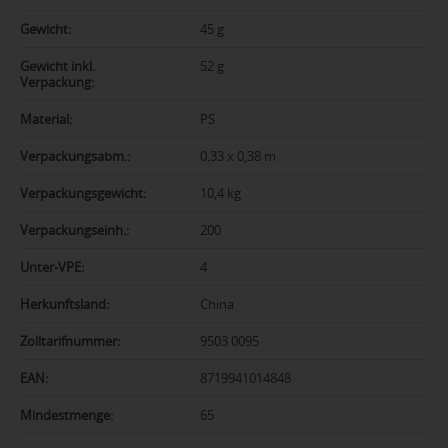
Gewicht:
45 g
Gewicht inkl.
52 g
Verpackung:
Material:
PS
Verpackungsabm.:
0,33 x 0,38 m
Verpackungsgewicht:
10,4 kg
Verpackungseinh.:
200
Unter-VPE:
4
Herkunftsland:
China
Zolltarifnummer:
9503 0095
EAN:
8719941014848
Mindestmenge:
65