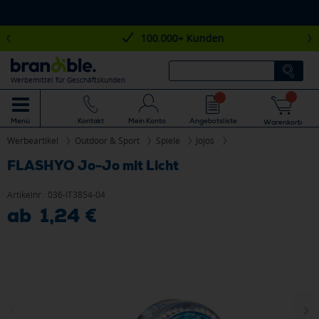
100.000+ Kunden
Werbemittel für Geschäftskunden
Mein Konto
Angebotsliste
Menü
Kontakt
Warenkorb
Werbeartikel
Outdoor & Sport
Spiele
Jojos
FLASHYO Jo-Jo mit Licht
Artikelnr.:
036-IT3854-04
ab 1,24 €