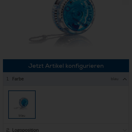
Jetzt Artikel konfigurieren
Farbe
1.
blau
blau
Logoposition
2.