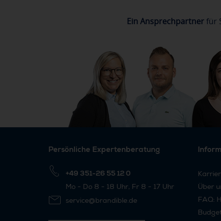
Ein Ansprechpartner
für 
Persönliche Expertenberatung
Infor
+49 351-26 55 12 0
Karrie
Mo - Do 8 - 18 Uhr, Fr 8 - 17 Uhr
Über u
FAQ: H
service@brandible.de
Budge