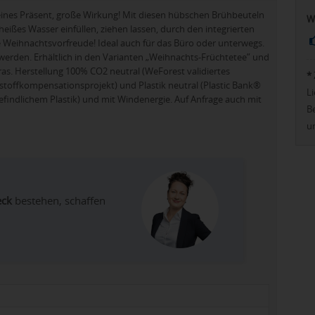
eines Präsent, große Wirkung! Mit diesen hübschen Brühbeuteln
W
h heißes Wasser einfüllen, ziehen lassen, durch den integrierten
e Weihnachtsvorfreude! Ideal auch für das Büro oder unterwegs.
werden. Erhältlich in den Varianten „Weihnachts-Früchtetee” und
as. Herstellung 100% CO2 neutral (WeForest validiertes
*
toffkompensationsprojekt) und Plastik neutral (Plastic Bank®
Li
efindlichem Plastik) und mit Windenergie. Auf Anfrage auch mit
Be
u
eck
bestehen, schaffen