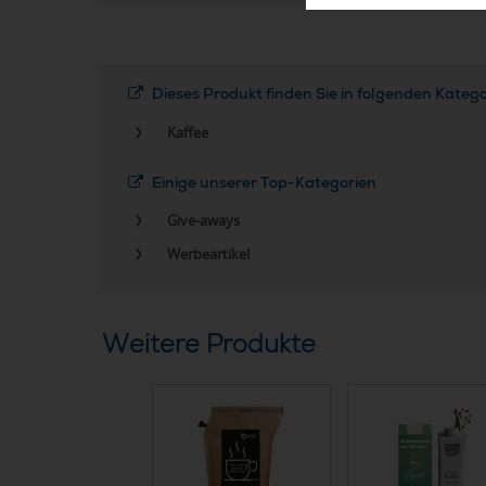
Dieses Produkt finden Sie in folgenden Kateg
Kaffee
Einige unserer Top-Kategorien
Give-aways
Werbeartikel
Weitere Produkte