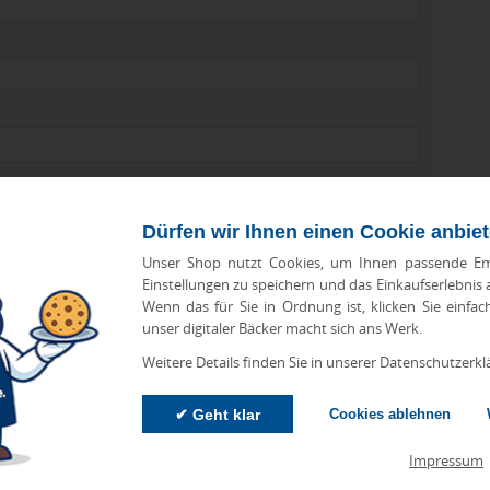
Dürfen wir Ihnen einen Cookie anbie
Unser Shop nutzt Cookies, um Ihnen passende Em
Einstellungen zu speichern und das Einkaufserlebnis
Wenn das für Sie in Ordnung ist, klicken Sie einfac
unser digitaler Bäcker macht sich ans Werk.
Weitere Details finden Sie in unserer Datenschutzerkl
✔ Geht klar
Cookies ablehnen
zu Abweichungen bei Preisen und Produktinformationen kommen.
eanbringungskosten. Preise für Direktimport erhalten Sie auf
Impressum