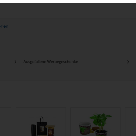
orien
Ausgefallene Werbegeschenke