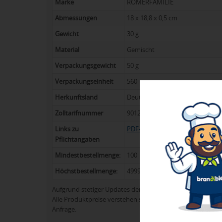
Marke
RÖMERFAMILIE
Abmessungen
18 x 18,8 x 0,5 cm
Gewicht
30 g
Material
Gemischt
Verpackungsgewicht
50 g
Verpackungseinheit
560
Herkunftsland
Deutschland
Zolltarifnummer
9012100
Links zu
PDF-Link
Pflichtangaben
Mindestbestellmenge:
100
Höchstbestellmenge:
4999
Aufgrund stetiger Updates der Produktpalette kann es 
Alle Produktpreise verstehen sich in der Regel ohne Werb
Anfrage.