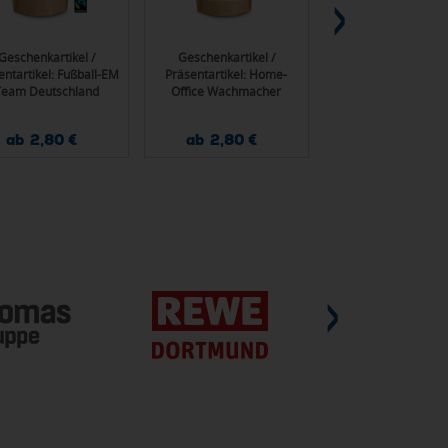
Geschenkartikel /
Geschenkartikel /
Promo Coffee – La
entartikel: Fußball-EM
Präsentartikel: Home-
Macchiato, 250 
Team Deutschland
Office Wachmacher
Wachmacher,
Kaffee Brühbeutel
iederverwendbarer
Honduras,
ab 2,80 €
ab 2,80 €
ab 1,66 €
hbeutel mit Fairtrade
wiederverwendbar,
Kaffee
Fairtrade