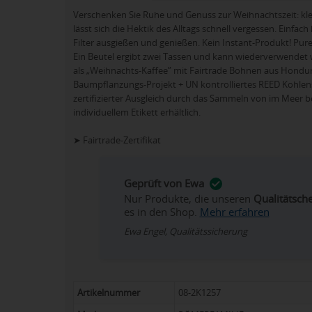
Verschenken Sie Ruhe und Genuss zur Weihnachtszeit: kl
lässt sich die Hektik des Alltags schnell vergessen. Einfac
Filter ausgießen und genießen. Kein Instant-Produkt! Pur
Ein Beutel ergibt zwei Tassen und kann wiederverwendet 
als „Weihnachts-Kaffee” mit Fairtrade Bohnen aus Hondur
Baumpflanzungs-Projekt + UN kontrolliertes REED Kohlens
zertifizierter Ausgleich durch das Sammeln von im Meer b
individuellem Etikett erhältlich.
➤ Fairtrade-Zertifikat
Geprüft von Ewa
Nur Produkte, die unseren
Qualitätsch
es in den Shop.
Mehr erfahren
Ewa Engel, Qualitätssicherung
Artikelnummer
08-2K1257