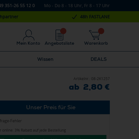
49 351-26 55 12 0
Mo - Do 8 - 18 Uhr, Fr 8 - 17 Uhr
chpartner
48h FASTLANE
Mein Konto
Angebotsliste
Warenkorb
Wissen
DEALS
Artikelnr.:
08-2K1257
ab 2,80 €
Unser Preis für Sie
frage-Fehler
 online: 3% Rabatt auf jede Bestellung