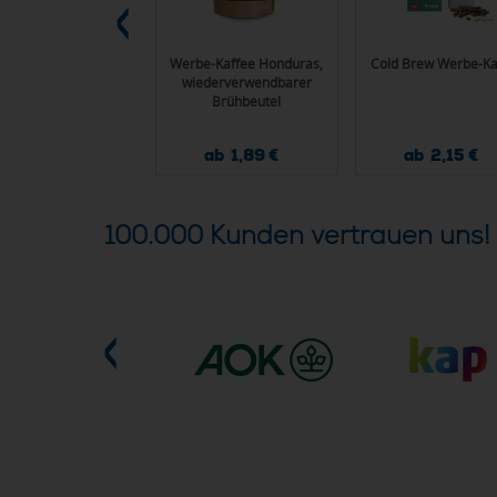
 ml Latte Macchiato
Werbe-Kaffee Honduras,
Cold Brew Werbe-Ka
wiederverwendbarer
Brühbeutel
ab 1,80 €
ab 1,89 €
ab 2,15 €
100.000 Kunden vertrauen uns!