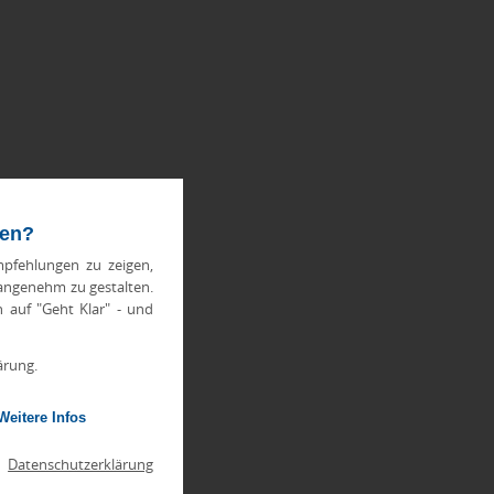
ten?
pfehlungen zu zeigen,
 angenehm zu gestalten.
h auf "Geht Klar" - und
ärung.
Weitere Infos
|
Datenschutzerklärung