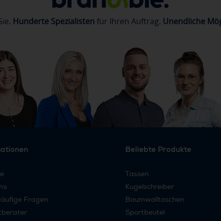
Sie.
Hunderte Spezialisten
für Ihren Auftrag.
Unendliche Mög
mationen
Beliebte Produkte
re
Tassen
ns
Kugelschreiber
äufige Fragen
Baumwolltaschen
tberater
Sportbeutel