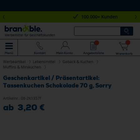
100.000+ Kunden
Werbemittel für Geschäftskunden
Mein Konto
Angebotsliste
Menü
Kontakt
Warenkorb
Werbeartikel
Lebensmittel
Gebäck & Kuchen
Muffins & Minikuchen
Geschenkartikel / Präsentartikel:
Tassenkuchen Schokolade 70 g, Sorry
Artikelnr.:
08-2K1357f
ab 3,20 €