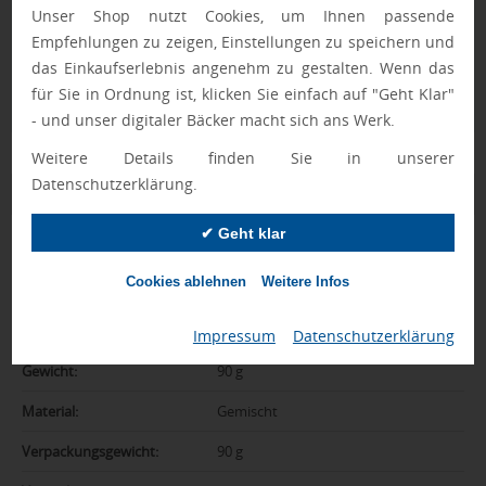
Nur Produkte, die unseren
Qualitätscheck
bestehen,
Unser Shop nutzt Cookies, um Ihnen passende
schaffen es in den Shop.
Mehr erfahren
Empfehlungen zu zeigen, Einstellungen zu speichern und
das Einkaufserlebnis angenehm zu gestalten. Wenn das
Ewa Engel,
für Sie in Ordnung ist, klicken Sie einfach auf "Geht Klar"
Qualitätssicherung
- und unser digitaler Bäcker macht sich ans Werk.
Weitere Details finden Sie in unserer
Datenschutzerklärung.
Zusatzinformation
✔ Geht klar
Artikelnummer:
08-2K1357f
Cookies ablehnen
Weitere Infos
Marke:
RÖMERFAMILIE
Abmessungen:
11 x 16 x 1 cm
Impressum
|
Datenschutzerklärung
Gewicht:
90 g
Material:
Gemischt
Verpackungsgewicht:
90 g