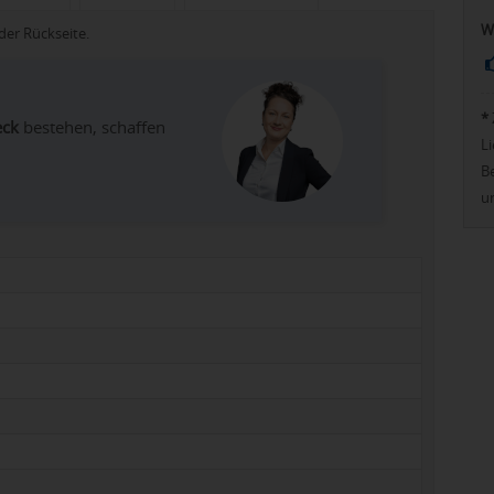
W
er Rückseite.
*
eck
bestehen, schaffen
Li
Be
u