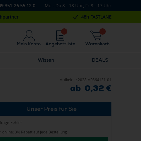
49 351-26 55 12 0
Mo - Do 8 - 18 Uhr, Fr 8 - 17 Uhr
chpartner
48h FASTLANE
Mein Konto
Angebotsliste
Warenkorb
Wissen
DEALS
Artikelnr.:
2028-AP864131-01
ab 0,32 €
Unser Preis für Sie
frage-Fehler
 online: 3% Rabatt auf jede Bestellung