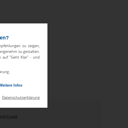
ten?
pfehlungen zu zeigen,
 angenehm zu gestalten.
h auf "Geht Klar" - und
ärung.
Weitere Infos
|
Datenschutzerklärung
FASTLANE