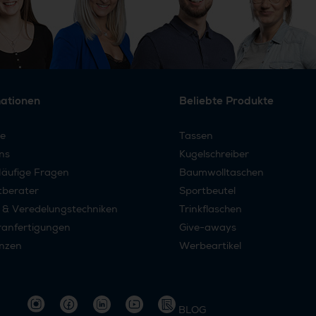
mationen
Beliebte Produkte
re
Tassen
ns
Kugelschreiber
äufige Fragen
Baumwolltaschen
tberater
Sportbeutel
 & Veredelungstechniken
Trinkflaschen
anfertigungen
Give-aways
nzen
Werbeartikel
BLOG