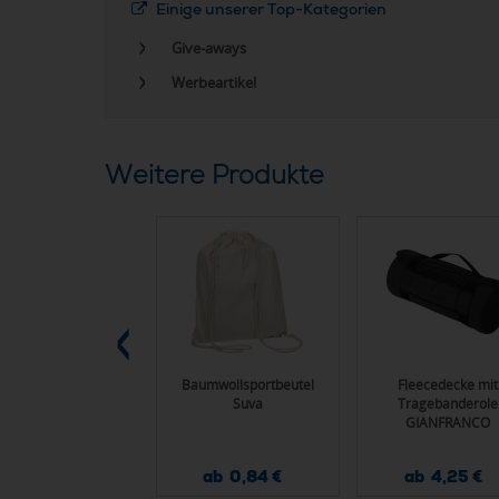
Einige unserer Top-Kategorien
Give-aways
Werbeartikel
Weitere Produkte
bus Taschenlampe
Baumwollsportbeutel
Fleecedecke mit
mit Akku TRAVIS
Suva
Tragebanderole
GIANFRANCO
ab 4,15 €
ab 0,84 €
ab 4,25 €