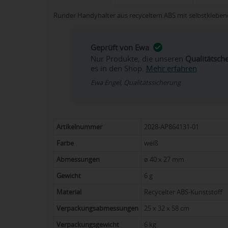
Runder Handyhalter aus recyceltem ABS mit selbstklebend
Geprüft von Ewa
Nur Produkte, die unseren
Qualitätsch
es in den Shop.
Mehr erfahren
Ewa Engel, Qualitätssicherung
Artikelnummer
2028-AP864131-01
Farbe
weiß
Abmessungen
ø 40 x 27 mm
Gewicht
6 g
Material
Recycelter ABS-Kunststoff
Verpackungsabmessungen
25 x 32 x 58 cm
Verpackungsgewicht
6 kg