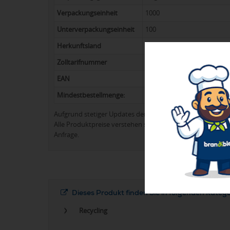
Verpackungseinheit
1000
Unterverpackungseinheit
100
Herkunftsland
CN
Zolltarifnummer
3926909790
EAN
5996425928706
Mindestbestellmenge:
260
Aufgrund stetiger Updates der Produktpalette kann es 
Alle Produktpreise verstehen sich in der Regel ohne Werb
Anfrage.
Dieses Produkt finden Sie in folgenden Kateg
Recycling