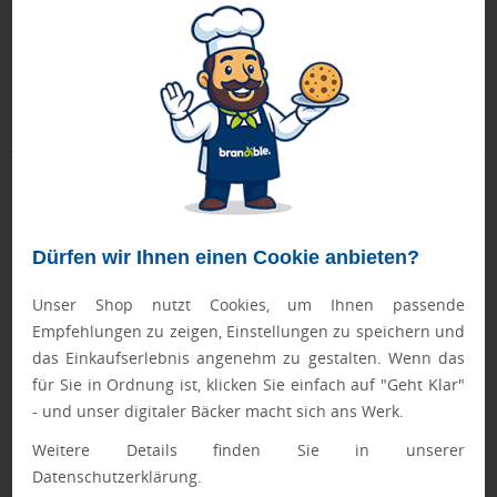
Montag, 17.08.
Montag, 17.08.
ab 26 Stück
ab 12 Stück
ab 3,10 €
ab 7,00 €
Dürfen wir Ihnen einen Cookie anbieten?
Unser Shop nutzt Cookies, um Ihnen passende
Empfehlungen zu zeigen, Einstellungen zu speichern und
das Einkaufserlebnis angenehm zu gestalten. Wenn das
für Sie in Ordnung ist, klicken Sie einfach auf "Geht Klar"
- und unser digitaler Bäcker macht sich ans Werk.
Isolierbecher Metall 350ml
LAUDA. Becher aus 90% recyceltem
Edelstahl mit Bambusdeckel 420
Weitere Details finden Sie in unserer
mL
Datenschutzerklärung.