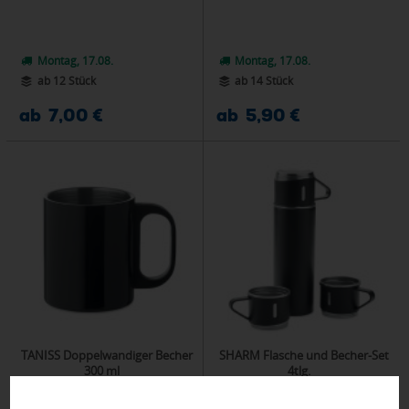
Montag, 17.08.
Montag, 17.08.
ab 12 Stück
ab 14 Stück
ab 7,00 €
ab 5,90 €
TANISS Doppelwandiger Becher
SHARM Flasche und Becher-Set
300 ml
4tlg.