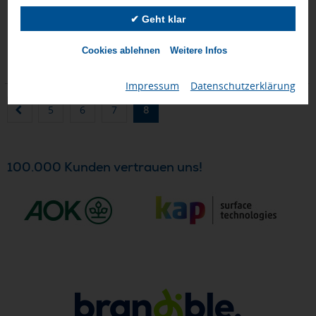
✔ Geht klar
Donnerstag, 13.08.
Freitag, 21.08.
ab 100 Stück
ab 14 Stück
Cookies ablehnen
Weitere Infos
ab 2,65 €
ab 5,70 €
Impressum
|
Datenschutzerklärung
5
6
7
8
100.000 Kunden vertrauen uns!