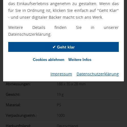
das Einkaufserlebnis angenehm zu gestalten. Wenn das
schaffen es in den Shop.
Mehr erfahren
für Sie in Ordnung ist, klicken Sie einfach auf "Geht Klar"
Ewa Engel,
- und unser digitaler Bäcker macht sich ans Werk.
Qualitätssicherung
Weitere Details finden Sie in unserer
Datenschutzerklärung.
✔ Geht klar
Zusatzinformation
Cookies ablehnen
Weitere Infos
Artikelnummer:
210-7865-0
Farbe:
weiß
Impressum
|
Datenschutzerklärung
Abmessungen:
188 x 35 x 28 mm
Gewicht:
19 g
Material:
PS
Verpackungseinh.:
1000
Herkunftsland:
Deutschland