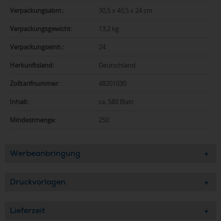
Verpackungsabm.:
30,5 x 40,5 x 24 cm
Verpackungsgewicht:
13,2 kg
Verpackungseinh.:
24
Herkunftsland:
Deutschland
Zolltarifnummer:
48201030
Inhalt:
ca. 580 Blatt
Mindestmenge:
250
Werbeanbringung
Druckvorlagen
Lieferzeit