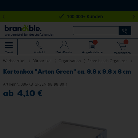
100.000+ Kunden
Werbemittel für Geschäftskunden
Mein Konto
Angebotsliste
Menü
Kontakt
Warenkorb
Werbeartikel
Büroartikel
Organisation
Schreibtisch-Organizer
Kartonbox "Arton Green" ca. 9,8 x 9,8 x 8 cm
Artikelnr.:
086-KB_GREEN_98_98_80_1
ab 4,10 €