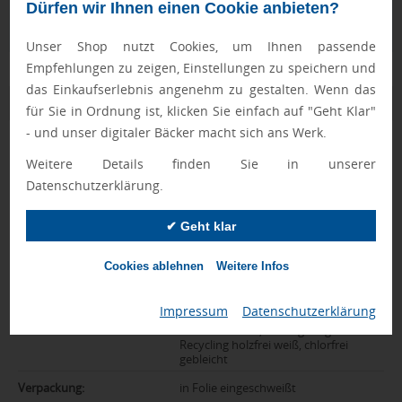
Ewa Engel,
Dürfen wir Ihnen einen Cookie anbieten?
Qualitätssicherung
Unser Shop nutzt Cookies, um Ihnen passende
Empfehlungen zu zeigen, Einstellungen zu speichern und
das Einkaufserlebnis angenehm zu gestalten. Wenn das
Zusatzinformation
für Sie in Ordnung ist, klicken Sie einfach auf "Geht Klar"
- und unser digitaler Bäcker macht sich ans Werk.
Artikelnummer:
086-KB_GREEN_98_98_80_1
Weitere Details finden Sie in unserer
Marke:
Holle
Datenschutzerklärung.
Farbe:
weiß
✔ Geht klar
Abmessungen:
9,8 x 9,8 x 8 cm
Cookies ablehnen
Weitere Infos
Gewicht:
550 g
Impressum
|
Datenschutzerklärung
Material:
Box: 400 g/m² Recycling
Chromokarton, Füllung: 90 g/m²
Recycling holzfrei weiß, chlorfrei
gebleicht
Verpackung:
in Folie eingeschweißt