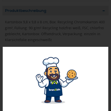
Produktbeschreibung
Kartonbox 9,8 x 9,8 x 8 cm, Box: Recycling Chromokarton 400
g/m², Füllung: 90 g/m² Recycling holzfrei weiß, FSC, chlorfrei
gebleicht, Kartonbox: Offsetdruck, Verpackung: einzeln in
Klarsichtfolie eingeschweißt
➤ Recycling-Produkt
➤ FSC-Zertifikat (Zertifizierung durch den Hersteller)
➤ Muster wird mit einem Beispieldruck geliefert.
➤ Dieses Produkt ist nur in Einheiten von 250 erhältlich.
Geprüft von Ewa
Nur Produkte, die unseren
Qualitätscheck
bestehen,
schaffen es in den Shop.
Mehr erfahren