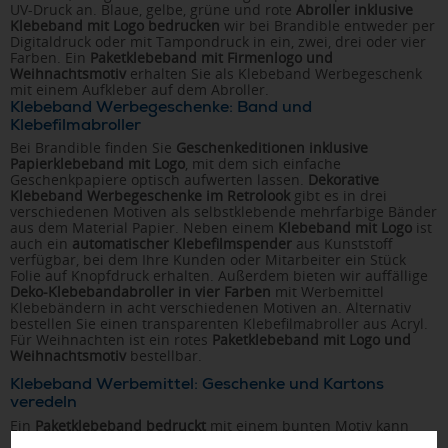
UV-Druck an. Blaue, gelbe, grüne und rote
Abroller inklusive
Klebeband mit Logo bedrucken
wir bei Brandible entweder per
Digitaldruck oder mit Tampondruck in ein, zwei, drei oder vier
Farben. Ein
Paketklebeband mit Firmenlogo und
Weihnachtsmotiv
erhalten Sie als Klebeband Werbegeschenk
mit einem Aufkleber auf dem Abroller.
Klebeband Werbegeschenke: Band und
Klebefilmabroller
Bei Brandible finden Sie
Geschenkeditionen inklusive
Papierklebeband mit Logo
, mit dem sich einfache
Geschenkpapiere optisch aufwerten lassen.
Dekorative
Klebeband Werbegeschenke im Retrolook
gibt es in drei
verschiedenen Motiven als selbstklebende mehrfarbige Bänder
aus dem Material Papier. Neben einem
Klebeband mit Logo
ist
auch ein
automatischer Klebefilmspender
aus Kunststoff
verfügbar, bei dem Ihre Kunden oder Mitarbeiter ein Stück
Folie auf Knopfdruck erhalten. Außerdem bieten wir auffällige
Deko-Klebebandabroller in vier Farben
mit Werbemittel
Klebebändern in acht verschiedenen Motiven an. Alternativ
bestellen Sie einen transparenten Klebefilmabroller aus Acryl.
Für Weihnachten ist ein rotes
Paketklebeband mit Logo und
Weihnachtsmotiv
bestellbar.
Klebeband Werbemittel: Geschenke und Kartons
veredeln
Ein
Paketklebeband bedruckt
mit einem bunten Motiv kann
unifarbene Kartons mit verschiedenen Farben
optisch