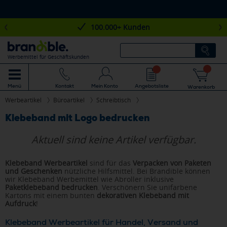
100.000+ Kunden
Werbemittel für Geschäftskunden
Mein Konto
Angebotsliste
Menü
Kontakt
Warenkorb
Werbeartikel
Büroartikel
Schreibtisch
Klebeband mit Logo bedrucken
Aktuell sind keine Artikel verfügbar.
Klebeband Werbeartikel
sind für das
Verpacken von Paketen
und Geschenken
nützliche Hilfsmittel. Bei Brandible können
wir Klebeband Werbemittel wie Abroller inklusive
Paketklebeband bedrucken
. Verschönern Sie unifarbene
Kartons mit einem bunten
dekorativen Klebeband mit
Aufdruck
!
Klebeband Werbeartikel für Handel, Versand und