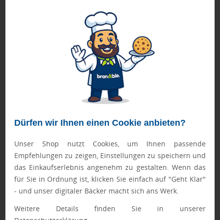
aufwerten
. Wenn Sie als Unternehmen ein
dekoriertes
Klebeband mit Logo nehmen
, um den Geschenkkarton damit zu
veredeln, geben Sie dem überreichten Geschenk eine
individuelle Note. Außerdem sind Klebeband Werbeartikel wie
Klebefilmspender und Klebebandabroller nützliche
Hilfsmaterialien für Kunden oder Mitarbeiter, die mit dem
Verpacken von Paketen beschäftigt sind. Wenn Sie bei der
Auswahl solcher
Klebeband Werbemittel
auf Material und
Reißfestigkeit achten, erleichtern Sie Ihrer Zielgruppe die
Arbeit.
Dürfen wir Ihnen einen Cookie anbieten?
Unser Shop nutzt Cookies, um Ihnen passende
Empfehlungen zu zeigen, Einstellungen zu speichern und
das Einkaufserlebnis angenehm zu gestalten. Wenn das
für Sie in Ordnung ist, klicken Sie einfach auf "Geht Klar"
- und unser digitaler Bäcker macht sich ans Werk.
Weitere Details finden Sie in unserer