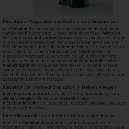
Klebeband: Verpacken von Kartons und Geschenken
Ein
Klebeband
ist einseitig oder auf beiden Seiten mit einem
Haftklebstoff beschichtet. Dieses Band dient dazu,
Pakete im
Versandhandel und andere Kartons
zu verschließen. Nicht nur
in den Versandabteilungen von Unternehmen erweisen sich
PVC Klebebänder und selbsthaftende Folien
als unverzichtbare
Materialien. Auch beim
Verpacken von Geschenken
sind
Klebeband Werbeartikel sehr nützlich. Ein Klebeband wird
oftmals in Kombination mit einem
Klebebandabroller oder
Klebefilmspender
verwendet. Mit diesen Hilfsmitteln lassen
sich Klebebänder leicht abrollen und über das Paket ziehen.
Durch Bedrucken des Klebebandes lassen sich selbstklebende
Etiketten in Bandform erzeugen.
Klebebänder Werbeartikel schon in kleinen Mengen
Klebeband mit Aufdruck
bestellen Sie bei Brandible auch
in
kleinen Mengen
. Wir können
Klebefilm- oder
Klebebandabroller
ab 50, 60 oder 100 Stück inklusive Folie oder
Klebeband bedrucken.
Klebefilmabroller und Klebeband bedrucken lassen
Wenn Sie
Klebebandabroller mit Aufdruck
verschenken
möchten, bringen wir Ihre Werbung mittels Tampondruck oder