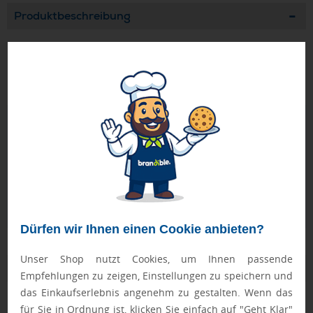
Produktbeschreibung
Zwei aufblasbare Schläuche mit selbstschließendem Ventil-
Mechanismus gegen das Entweichen von Luft. Zum
Aufblasen und Auslassen dient ein beigelegter Strohhalm.
Geprüft von Ewa
Nur Produkte, die unseren
Qualitätscheck
bestehen,
schaffen es in den Shop.
Mehr erfahren
Ewa Engel,
Qualitätssicherung
Dürfen wir Ihnen einen Cookie anbieten?
Unser Shop nutzt Cookies, um Ihnen passende
Zusatzinformation
Empfehlungen zu zeigen, Einstellungen zu speichern und
das Einkaufserlebnis angenehm zu gestalten. Wenn das
Artikelnummer:
01-07740022-00000
für Sie in Ordnung ist, klicken Sie einfach auf "Geht Klar"