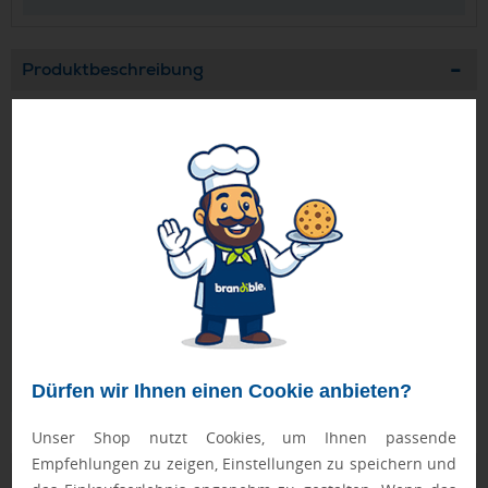
Produktbeschreibung
Reißverschluss-Kosmetiktasche aus 70% recycelter
Baumwolle und 30% RPET Polyester, Grammatur: 280 g/m².
Mit Label RPET.
Geprüft von Ewa
Nur Produkte, die unseren
Qualitätscheck
bestehen,
schaffen es in den Shop.
Mehr erfahren
Ewa Engel,
Qualitätssicherung
Dürfen wir Ihnen einen Cookie anbieten?
Unser Shop nutzt Cookies, um Ihnen passende
Empfehlungen zu zeigen, Einstellungen zu speichern und
Zusatzinformation