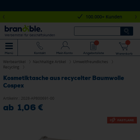
100.000+ Kunden
Werbemittel für Geschäftskunden
Mein Konto
Angebotsliste
Menü
Kontakt
Warenkorb
Werbeartikel
Nachhaltige Artikel
Umweltfreundliches
Recycling
Kosmetiktasche aus recycelter Baumwolle
Cospex
Artikelnr.:
2028-AP800691-00
ab 1,06 €