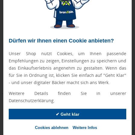
senator Frieda Tasse
Vorratsdose "Apfel-Box"
Dürfen wir Ihnen einen Cookie anbieten?
Unser Shop nutzt Cookies, um Ihnen passende
Empfehlungen zu zeigen, Einstellungen zu speichern und
Montag, 31.08.
Donnerstag, 20.08.
das Einkaufserlebnis angenehm zu gestalten. Wenn das
ab 38 Stück
ab 50 Stück
für Sie in Ordnung ist, klicken Sie einfach auf "Geht Klar"
- und unser digitaler Bäcker macht sich ans Werk.
ab 2,15 €
ab 1,13 €
Weitere Details finden Sie in unserer
Datenschutzerklärung.
✔ Geht klar
Cookies ablehnen
Weitere Infos