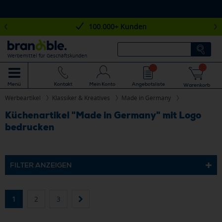
100.000+ Kunden
Werbemittel für Geschäftskunden
Mein Konto
Angebotsliste
Menü
Kontakt
Warenkorb
Werbeartikel
Klassiker & Kreatives
Made in Germany
Küchenartikel "Made in Germany" mit Logo
bedrucken
FILTER ANZEIGEN
1
2
3