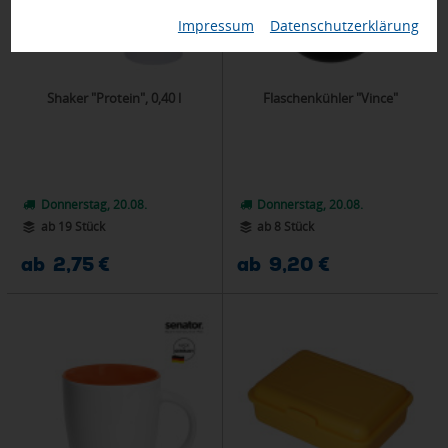
Impressum
|
Datenschutzerklärung
Shaker "Protein", 0,40 l
Flaschenkühler "Vince"
Donnerstag, 20.08.
Donnerstag, 20.08.
ab 19 Stück
ab 8 Stück
ab 2,75 €
ab 9,20 €