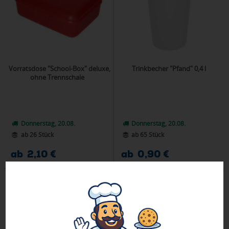
Vorratsdose "School-Box" deluxe,
Trinkbecher "Pfand" 0,4 l
ohne Trennschale
Donnerstag, 20.08.
Donnerstag, 20.08.
ab 26 Stück
ab 65 Stück
ab 2,10 €
ab 0,90 €