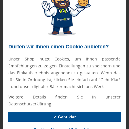
recycelten Materialien.
Beim Kauf dieses Artikels profitieren Sie von 1 JAHR
GARANTIE auf Qualität und Funktionalität. Die Garantie
gilt nicht für die Werbeanbringung.
Bei Mengen ab 500 Stück bitte die Lieferzeit anfragen!
Dürfen wir Ihnen einen Cookie anbieten?
Geprüft von Ewa
Unser Shop nutzt Cookies, um Ihnen passende
Nur Produkte, die unseren
Qualitätscheck
bestehen,
Empfehlungen zu zeigen, Einstellungen zu speichern und
schaffen es in den Shop.
Mehr erfahren
das Einkaufserlebnis angenehm zu gestalten. Wenn das
für Sie in Ordnung ist, klicken Sie einfach auf "Geht Klar"
Ewa Engel,
- und unser digitaler Bäcker macht sich ans Werk.
Qualitätssicherung
Weitere Details finden Sie in unserer
Datenschutzerklärung.
Zusatzinformation
✔ Geht klar