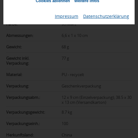
Cookies ablehnen
Weitere Infos
Artikelnummer:
064-P301.7501
Marke:
Swiss Peak
Impressum
|
Datenschutzerklärung
Farbe:
schwarz
Abmessungen:
6,6 x 1 x 10 cm
Gewicht:
68 g
Gewicht inkl.
77 g
Verpackung:
Material:
PU - recycelt
Verpackung:
Geschenkverpackung
Verpackungsabm.:
12 x 9 cm (Einzelverpackung); 38.5 x 30
x 13 cm (Versandkarton)
Verpackungsgewicht:
8.7 kg
Verpackungseinh.:
100
Herkunftsland:
China