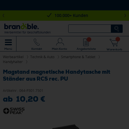
100.000+ Kunden
Werbemittel für Geschäftskunden
Mein Konto
Angebotsliste
Menü
Kontakt
Warenkorb
Werbeartikel
Technik & Auto
Smartphone & Tablet
Handyhalter
Magstand magnetische Handytasche mit
Ständer aus RCS rec. PU
Artikelnr.:
064-P301.7501
ab 10,20 €