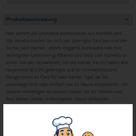
Produktbeschreibung
Hier kommt die ultimative Kombination aus Komfort und
Stil. Verabschieden Sie sich von sperrigen Taschen und der
Suche nach Karten - dieses elegante Accessoire hält Ihre
wichtigsten Utensilien griffbereit und lässt sich mühelos in
einen Ständer verwandeln, um die Hände frei zu haben.Aus
recyceltem RCS-PU gefertigte und in minimalistischem
Design bietet es Platz für zwei Karten. Egal, ob Sie
unterwegs sind oder einfach nur zu Hause entspannen, mit
diesem vielseitigen Accessoire haben Sie Ihr Telefon und
Ihre Karten immer in Reichweite. Durch einfaches
Umklappen verwandelt sich das Wallet in einen stabilen
Ständer, der den perfekten Blickwinkel für Ihr Gerät bietet.
Gesamter recycelter Inhalt: 5%, bezogen auf auf das
Gesamtgewicht des Artikels. Die RCS-Zertifizierung
gewährleistet eine vollständig zertifizierte Lieferkette für die