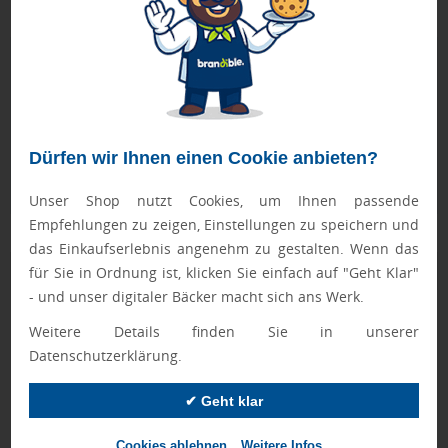
➤ recyclebar
Geprüft von Ewa
Nur Produkte, die unseren
Qualitätscheck
bestehen,
schaffen es in den Shop.
Mehr erfahren
Dürfen wir Ihnen einen Cookie anbieten?
Ewa Engel,
Qualitätssicherung
Unser Shop nutzt Cookies, um Ihnen passende
Empfehlungen zu zeigen, Einstellungen zu speichern und
das Einkaufserlebnis angenehm zu gestalten. Wenn das
Zusatzinformation
für Sie in Ordnung ist, klicken Sie einfach auf "Geht Klar"
- und unser digitaler Bäcker macht sich ans Werk.
Artikelnummer:
444-357-00.001
Weitere Details finden Sie in unserer
Datenschutzerklärung.
Marke:
metmaxx
kohlensäurebeständig:
Ja
✔ Geht klar
spülmaschinengeeignet:
Ja
Cookies ablehnen
Weitere Infos