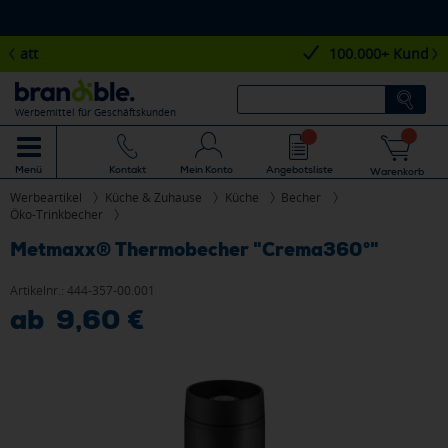
100.000+ Kunden
Werbemittel für Geschäftskunden
Mein Konto
Angebotsliste
Menü
Kontakt
Warenkorb
Werbeartikel
Küche & Zuhause
Küche
Becher
Öko-Trinkbecher
Metmaxx® Thermobecher "Crema360°"
Artikelnr.:
444-357-00.001
ab 9,60 €