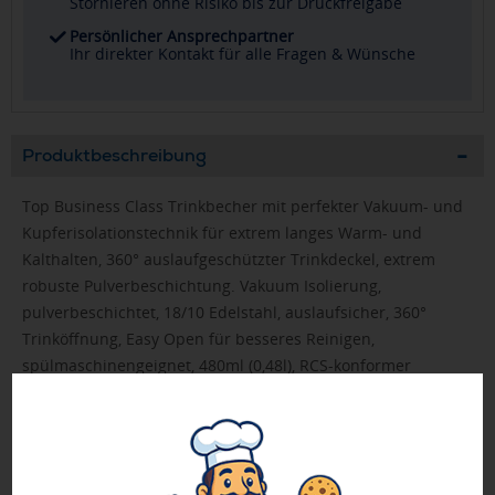
Stornieren ohne Risiko bis zur Druckfreigabe
Persönlicher Ansprechpartner
Ihr direkter Kontakt für alle Fragen & Wünsche
Produktbeschreibung
Top Business Class Trinkbecher mit perfekter Vakuum- und
Kupferisolationstechnik für extrem langes Warm- und
Kalthalten, 360° auslaufgeschützter Trinkdeckel, extrem
robuste Pulverbeschichtung. Vakuum Isolierung,
pulverbeschichtet, 18/10 Edelstahl, auslaufsicher, 360°
Trinköffnung, Easy Open für besseres Reinigen,
spülmaschinengeignet, 480ml (0,48l), RCS-konformer
Edelstahl - Recycling Anteil 25%, VPE 25, Craft Paper Box. -
neu jetzt mit auslaufgeschütztem CleanDeckel
(aufschraubbar, daher leicht & hygienisch zu reinigen).