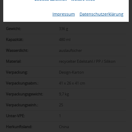
Farbe:
schwarz, Ring schwarz
Impressum
|
Datenschutzerklärung
Abmessungen:
230 x 72 x 72 mm
Gewicht:
336 g
Kapazität:
480 ml
Wasserdicht:
auslaufsicher
Material:
recycelter Edelstahl / PP / Silikon
Verpackung:
Design-Karton
Verpackungsabm.:
41 x 26 x 41 cm
Verpackungsgewicht:
9,7 kg
Verpackungseinh.:
25
Unter-VPE:
1
Herkunftsland:
China