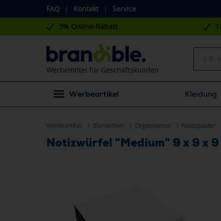
FAQ
|
Kontakt
|
Service
3% Online-Rabatt
1
Werbemittel für Geschäftskunden
Werbeartikel
Kleidung
Werbeartikel
Büroartikel
Organisation
Notizquader
Notizwürfel "Medium" 9 x 9 x 9