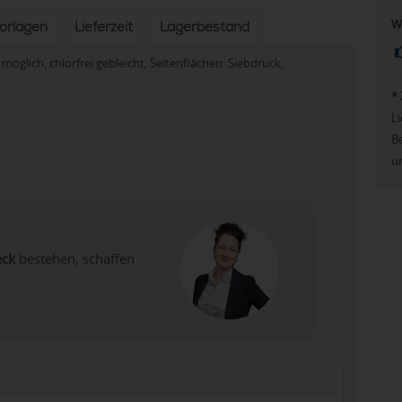
W
vorlagen
Lieferzeit
Lagerbestand
 möglich, chlorfrei gebleicht, Seitenflächen: Siebdruck,
*
Li
Be
u
eck
bestehen, schaffen