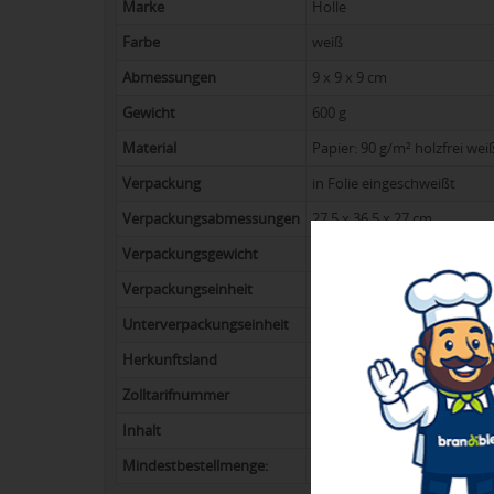
Marke
Holle
Farbe
weiß
Abmessungen
9 x 9 x 9 cm
Gewicht
600 g
Material
Papier: 90 g/m² holzfrei weiß
Verpackung
in Folie eingeschweißt
Verpackungsabmessungen
27,5 x 36,5 x 27 cm
Verpackungsgewicht
14,4 kg
Verpackungseinheit
24
Unterverpackungseinheit
36
Herkunftsland
Deutschland
Zolltarifnummer
48201030
Inhalt
ca. 820 Blatt
Mindestbestellmenge:
100