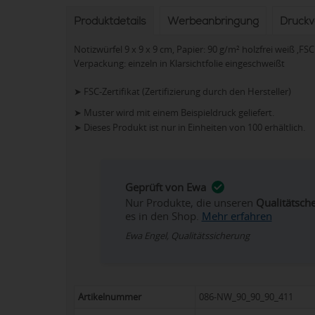
Produktdetails
Werbeanbringung
Druck
Notizwürfel 9 x 9 x 9 cm, Papier: 90 g/m² holzfrei weiß ,FSC
Verpackung: einzeln in Klarsichtfolie eingeschweißt
➤ FSC-Zertifikat (Zertifizierung durch den Hersteller)
➤ Muster wird mit einem Beispieldruck geliefert.
➤ Dieses Produkt ist nur in Einheiten von 100 erhältlich.
Geprüft von Ewa
Nur Produkte, die unseren
Qualitätsch
es in den Shop.
Mehr erfahren
Ewa Engel, Qualitätssicherung
Artikelnummer
086-NW_90_90_90_411