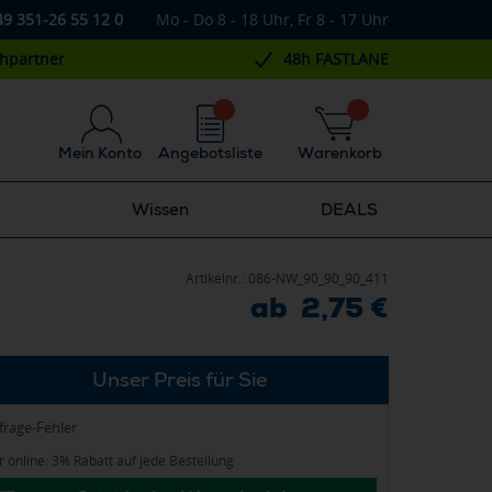
49 351-26 55 12 0
Mo - Do 8 - 18 Uhr, Fr 8 - 17 Uhr
chpartner
48h FASTLANE
Mein Konto
Angebotsliste
Warenkorb
Wissen
DEALS
Artikelnr.:
086-NW_90_90_90_411
ab 2,75 €
Unser Preis für Sie
frage-Fehler
 online: 3% Rabatt auf jede Bestellung