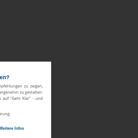
ten?
pfehlungen zu zeigen,
 angenehm zu gestalten.
h auf "Geht Klar" - und
ärung.
Weitere Infos