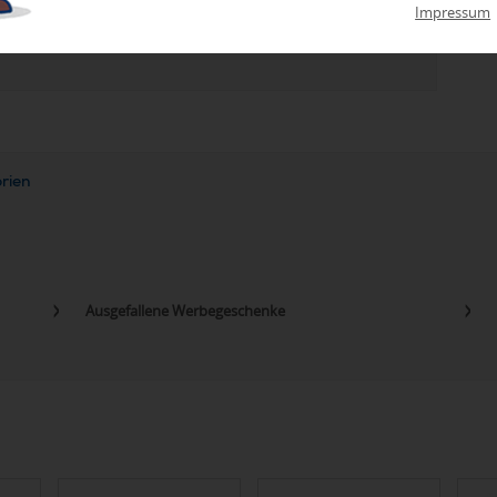
zu Abweichungen bei Preisen und Produktinformationen kommen.
Impressum
eanbringungskosten. Preise für Direktimport erhalten Sie auf
orien
Ausgefallene Werbegeschenke