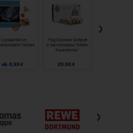
Cocktail-Mix im
750g Dresdner Stollen®
Geschenkset /
ventionellem Tütchen
in Geschenkdose "Edition
Präsenteset: Antip
Frauenkirche"
Olivio
ab 0,33 €
20,50 €
ab 22,70 €