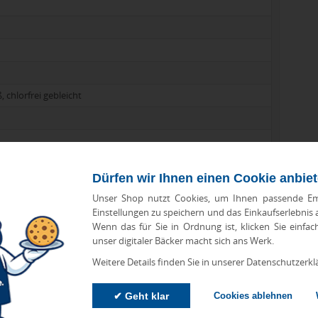
, chlorfrei gebleicht
Dürfen wir Ihnen einen Cookie anbie
Unser Shop nutzt Cookies, um Ihnen passende Em
Einstellungen zu speichern und das Einkaufserlebnis
Wenn das für Sie in Ordnung ist, klicken Sie einfac
unser digitaler Bäcker macht sich ans Werk.
Weitere Details finden Sie in unserer Datenschutzerkl
✔ Geht klar
Cookies ablehnen