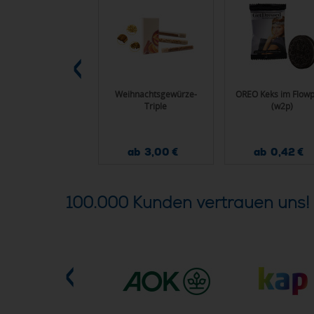
Geschenkset /
Weihnachtsgewürze-
OREO Keks im Flow
senteset: Williams-
Triple
(w2p)
Brand
ab 20,10 €
ab 3,00 €
ab 0,42 €
100.000 Kunden vertrauen uns!