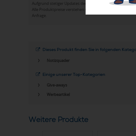
Aufgrund stetiger Updates der Produktpalette kann es 
Alle Produktpreise verstehen sich in der Regel ohne Werb
Anfrage.
Dieses Produkt finden Sie in folgenden Kateg
Notizquader
Einige unserer Top-Kategorien
Give-aways
Werbeartikel
Weitere Produkte