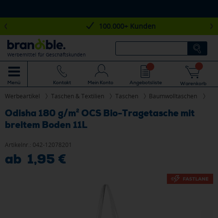
100.000+ Kunden
Werbemittel für Geschäftskunden
Mein Konto
Angebotsliste
Menü
Kontakt
Warenkorb
Werbeartikel
Taschen & Textilien
Taschen
Baumwolltaschen
Odisha 180 g/m² OCS Bio-Tragetasche mit
breitem Boden 11L
Artikelnr.:
042-12078201
ab 1,95 €