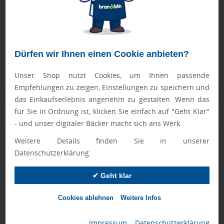
Geprüft von Ewa
Nur Produkte, die unseren
Qualitätscheck
bestehen,
schaffen es in den Shop.
Mehr erfahren
Dürfen wir Ihnen einen Cookie anbieten?
Ewa Engel,
Qualitätssicherung
Unser Shop nutzt Cookies, um Ihnen passende
Empfehlungen zu zeigen, Einstellungen zu speichern und
das Einkaufserlebnis angenehm zu gestalten. Wenn das
für Sie in Ordnung ist, klicken Sie einfach auf "Geht Klar"
Zusatzinformation
- und unser digitaler Bäcker macht sich ans Werk.
Artikelnummer:
042-12078201
Weitere Details finden Sie in unserer
Datenschutzerklärung.
Bio:
Ja
✔ Geht klar
Farbe:
weiß
Abmessungen:
38 x 42 x 9 cm
Cookies ablehnen
Weitere Infos
Gewicht:
85 g
Impressum
|
Datenschutzerklärung