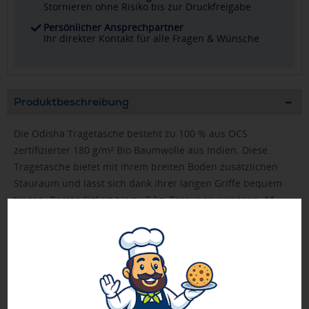
Stornieren ohne Risiko bis zur Druckfreigabe
Persönlicher Ansprechpartner
Ihr direkter Kontakt für alle Fragen & Wünsche
Produktbeschreibung
Die Odisha Tragetasche besteht zu 100 % aus OCS
zertifizierter 180 g/m² Bio Baumwolle aus Indien. Diese
Tragetasche bietet mit ihrem breiten Boden zusätzlichen
Stauraum und lässt sich dank ihrer langen Griffe bequem
tragen. Beständigkeit bis zu 5 kg. Fassungsvermögen: 11
Liter.
FASTLANE-Artikel werden nach Druckfreigabe priorisiert
produziert.
Bei Mengen ab 500 Stück bitte die Lieferzeit anfragen!