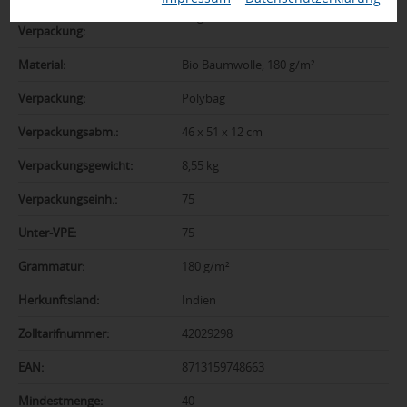
Gewicht inkl.
9 kg
Verpackung:
Material:
Bio Baumwolle, 180 g/m²
Verpackung:
Polybag
Verpackungsabm.:
46 x 51 x 12 cm
Verpackungsgewicht:
8,55 kg
Verpackungseinh.:
75
Unter-VPE:
75
Grammatur:
180 g/m²
Herkunftsland:
Indien
Zolltarifnummer:
42029298
EAN:
8713159748663
Mindestmenge:
40