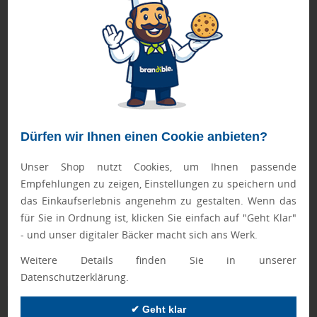
oder Etikett anbringen und gestalten Sie so Ihre individuelle
Werbebotschaft. So bleibt Ihre Werbung präsent und immer
im Einsatz! Handcreme intensiv feuchtigkeitsspendend,
zieht besonders schnell ein, fettet nicht nach und
dermatologisch getestet. Mit pflegender Aloe Vera,
Sheabutter, Mandelöl & Avocadoöl. Vegane Rezeptur ohne
Mikroplastik. Unsere Pflegetuben sind erhältlich als 20 ml
und 50 ml Variante mit den Füllungen: 2in1 Duschgel Body
Dürfen wir Ihnen einen Cookie anbieten?
& Hair mit Aloe Vera, Hand- und Nagelcreme Aloe Vera
sensitiv mit Sheabutter, Mandelöl & Avocadoöl,
Unser Shop nutzt Cookies, um Ihnen passende
Sonnencreme LSF 30 (wasserfest) und mit alkoholischem
Empfehlungen zu zeigen, Einstellungen zu speichern und
Handreinigungsgel (nur 50 ml). Duschgel, Sonnencreme und
das Einkaufserlebnis angenehm zu gestalten. Wenn das
Handcreme mit veganer Rezeptur, ohne Mikroplastik. Ein
für Sie in Ordnung ist, klicken Sie einfach auf "Geht Klar"
nützlicher Werbeartikel für Mann und Frau. Auf Anfrage mit
- und unser digitaler Bäcker macht sich ans Werk.
vollflächigem 360° Grad Reality Print oder mit weiteren
Weitere Details finden Sie in unserer
Füllungen wie z. B. Sonnencreme LSF 50 erhältlich.
Datenschutzerklärung.
Geprüft von Ewa
✔ Geht klar