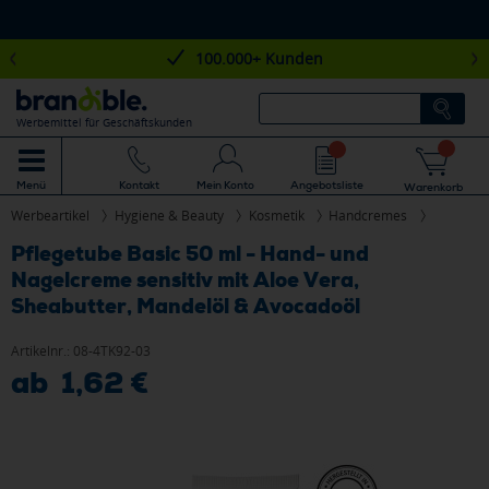
100.000+ Kunden
Werbemittel für Geschäftskunden
Mein Konto
Angebotsliste
Menü
Kontakt
Warenkorb
Werbeartikel
Hygiene & Beauty
Kosmetik
Handcremes
Pflegetube Basic 50 ml - Hand- und
Nagelcreme sensitiv mit Aloe Vera,
Sheabutter, Mandelöl & Avocadoöl
Artikelnr.:
08-4TK92-03
ab 1,62 €