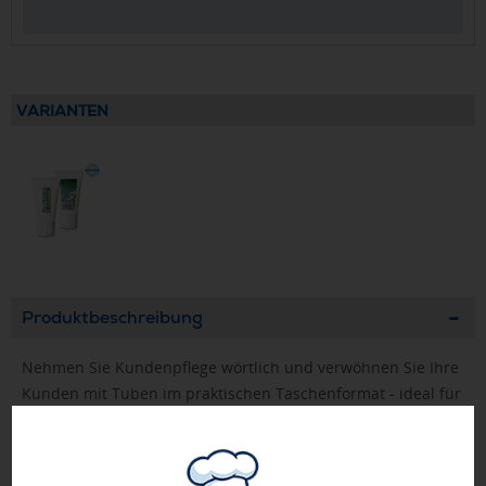
VARIANTEN
Produktbeschreibung
Nehmen Sie Kundenpflege wörtlich und verwöhnen Sie Ihre
Kunden mit Tuben im praktischen Taschenformat - ideal für
die Hand-, Sport- oder Reisetasche. Wir bieten unsere 20 ml
und 50 ml Tube mit verschiedenen Füllungen für den
täglichen Bedarf. Lassen Sie Ihre Werbung mit einem Druck