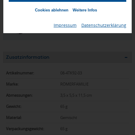
Nur Produkte, die unseren
Qualitätscheck
bestehen,
schaffen es in den Shop.
Mehr erfahren
Cookies ablehnen
Weitere Infos
Ewa Engel,
Impressum
|
Datenschutzerklärung
Qualitätssicherung
Zusatzinformation
Artikelnummer:
08-4TK92-03
Marke:
RÖMERFAMILIE
Abmessungen:
3,5 x 5,5 x 11,5 cm
Gewicht:
65 g
Material:
Gemischt
Verpackungsgewicht:
65 g