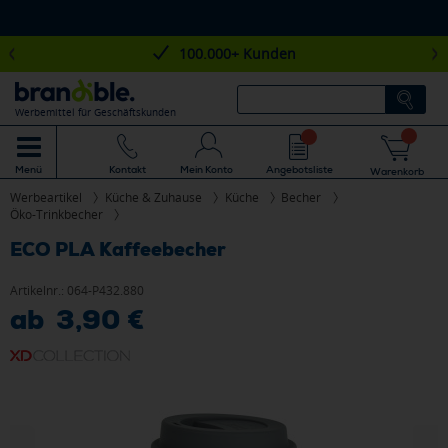
100.000+ Kunden
Werbemittel für Geschäftskunden
Mein Konto
Angebotsliste
Menü
Kontakt
Warenkorb
Werbeartikel
Küche & Zuhause
Küche
Becher
Öko-Trinkbecher
ECO PLA Kaffeebecher
Artikelnr.:
064-P432.880
ab 3,90 €