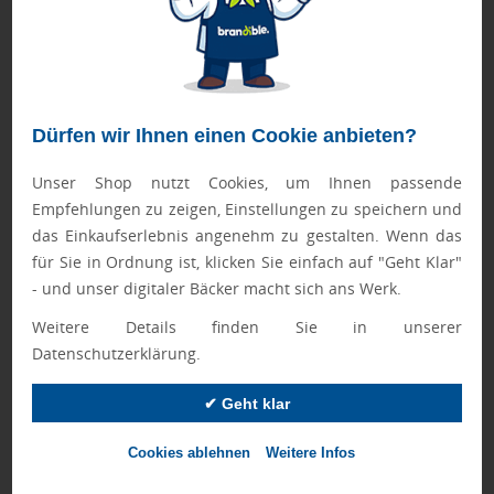
Vorteile des ECO PLA Kaffeebechers für
Unternehmen sind klar definiert.
Als
Werbeartikel
eignet sich der Becher für eine konsistente
Logo-Präsenz in einem wiederkehrenden Nutzungskontext
und verbindet 350ml Volumen mit Griff und Deckel. Durch
Dürfen wir Ihnen einen Cookie anbieten?
BPA frei
und die
spülmaschinenfeste
Becherbasis ist er für
Unser Shop nutzt Cookies, um Ihnen passende
den Unternehmensalltag praktisch einsetzbar, während der
Empfehlungen zu zeigen, Einstellungen zu speichern und
Druckeinsatz entsprechend des Spülmaschinenhinweises
das Einkaufserlebnis angenehm zu gestalten. Wenn das
geplant werden sollte. In der Einordnung zu
Giveaways
für Sie in Ordnung ist, klicken Sie einfach auf "Geht Klar"
sowie zu
Merchandise Artikel
wird der Nutzen als
- und unser digitaler Bäcker macht sich ans Werk.
markenfähiges Werbemittel besonders greifbar; ergänzend
passen thematisch
Becher mit Logo
,
Coffee to go Becher
Weitere Details finden Sie in unserer
bedrucken
und
Tassen mit Logo
als benachbarte Kategorien
Datenschutzerklärung.
im Produktumfeld.
✔ Geht klar
Beim Kauf dieses Artikels profitieren Sie von 1 JAHR
GARANTIE auf Qualität und Funktionalität. Die Garantie
gilt nicht für die Werbeanbringung.
Cookies ablehnen
Weitere Infos
Bei Mengen ab 500 Stück bitte die Lieferzeit anfragen!