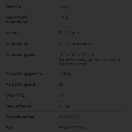
Gewicht:
134 g
Gewicht inkl.
179 g
Verpackung:
Material:
PLA, Silikon
Verpackung:
Geschenkverpackung
Verpackungsabm.:
10.1 x 10.1 x 13.7 cm
(Einzelverpackung); 48 x 45 x 53 cm
(Versandkarton)
Verpackungsgewicht:
13.8 kg
Verpackungseinh.:
60
Unter-VPE:
10
Herkunftsland:
China
Zolltarifnummer:
3924100090
EAN:
8714612091036