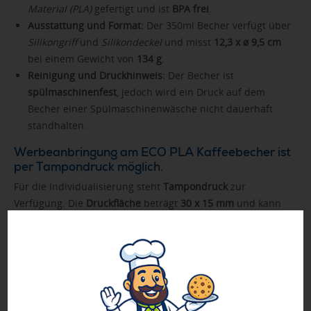
Material (PLA)
gefertigt und ist
BPA frei
.
Ausstattung und Format:
Der 350ml Becher verfügt über
Silikongriff
und
Silikondeckel
und misst
12,3 x ø 9,5 cm
bei einem Gewicht von
134 g
.
Reinigung und Druckhinweis:
Der Becher ist
spülmaschinenfest
, jedoch wird ein Druck auf dem
Becher einer Spülmaschinenwäsche nicht dauerhaft
standhalten.
Werbeanbringung am ECO PLA Kaffeebecher ist
per Tampondruck möglich.
Für die Individualisierung steht
Tampondruck
zur
Verfügung. Die
Druckfläche
beträgt
30 x 15 mm
und kann
wahlweise
oben auf der Vorderseite
oder
oben auf der
Rückseite
des Artikels platziert werden. Bitte beachten Sie,
dass Tampondruck auf Bechern weder
spülmaschinengeeignet noch spülmaschinenfest ist; die
Haltbarkeit des Druckes ist in diesem Fall von der
Reklamation ausgeschlossen.