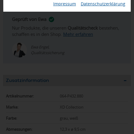
Impressum
|
Datenschutzerklärung
Geprüft von Ewa
Nur Produkte, die unseren
Qualitätscheck
bestehen,
schaffen es in den Shop.
Mehr erfahren
Ewa Engel,
Qualitätssicherung
Zusatzinformation
Artikelnummer:
064-P432.880
Marke:
XD Collection
Farbe:
grau, weiß
Abmessungen:
12,3 x ø 9,5 cm