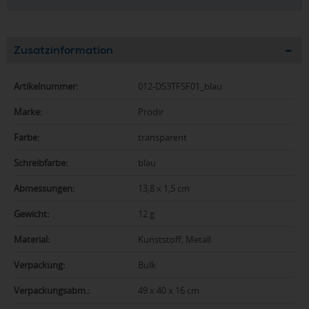
Zusatzinformation
Artikelnummer:
012-DS3TFSF01_blau
Marke:
Prodir
Farbe:
transparent
Schreibfarbe:
blau
Abmessungen:
13,8 x 1,5 cm
Gewicht:
12 g
Material:
Kunststoff, Metall
Verpackung:
Bulk
Verpackungsabm.:
49 x 40 x 16 cm