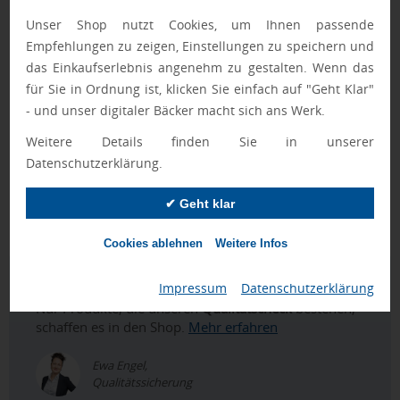
stehen zur Verfügung. Optional kann die Kappe mit einem
Unser Shop nutzt Cookies, um Ihnen passende
farblich abgesetzten Ring konfektioniert werden.
Empfehlungen zu zeigen, Einstellungen zu speichern und
Ausgestattet mit der umweltfreundlichen auswechselbaren
das Einkaufserlebnis angenehm zu gestalten. Wenn das
FLOATING BALL® lead free-Großraummine 1.0, Schreiblänge
für Sie in Ordnung ist, klicken Sie einfach auf "Geht Klar"
5.000 m, Schreibfarbe Blau oder Schwarz.
- und unser digitaler Bäcker macht sich ans Werk.
➤ Hergestellt mit einem Rezyklatanteil von 100% (Schwarz
Weitere Details finden Sie in unserer
und Weiß) oder 50% (alle anderen Farben)
Datenschutzerklärung.
➤ recyclebar
✔ Geht klar
Muster wird mit einem Beispieldruck geliefert.
Cookies ablehnen
Weitere Infos
Geprüft von Ewa
Impressum
|
Datenschutzerklärung
Nur Produkte, die unseren
Qualitätscheck
bestehen,
schaffen es in den Shop.
Mehr erfahren
Ewa Engel,
Qualitätssicherung