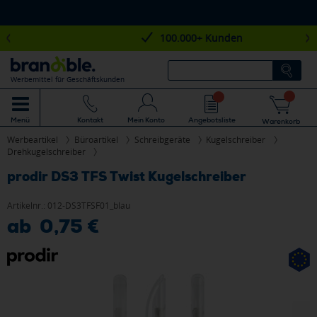
100.000+ Kunden
Werbemittel für Geschäftskunden
Mein Konto
Angebotsliste
Menü
Kontakt
Warenkorb
Werbeartikel
Büroartikel
Schreibgeräte
Kugelschreiber
Drehkugelschreiber
prodir DS3 TFS Twist Kugelschreiber
Artikelnr.:
012-DS3TFSF01_blau
ab 0,75 €