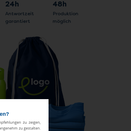
24h
48h
Antwortzeit
Produktion
garantiert
möglich
ten?
pfehlungen zu zeigen,
 angenehm zu gestalten.