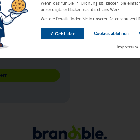
Wenn das für Sie in Ordnung ist, klicken Sie einfac
unser digitaler Bäcker macht sich ans Werk.
Weitere Details finden Sie in unserer Datenschutzerkl
✔ Geht klar
Cookies ablehnen
akzeptiere diese. *
Impressum
 Gutscheine informiert werden.
dern