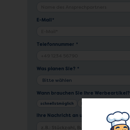
E-Mail
*
Telefonnummer
*
Was planen Sie?
*
Wann brauchen Sie Ihre Werbeartikel
schnellstmöglich
Innerhalb 4 Wochen
Ihre Nachricht an uns:
*