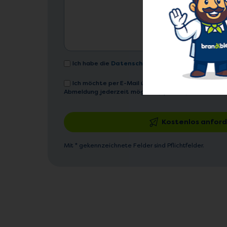
Ich habe die
Datenschutzerklärung
gelesen und 
Ich möchte per E-Mail über Neuheiten, Aktionen &
Abmeldung jederzeit möglich. (optional)
Kostenlos anfor
Mit * gekennzeichnete Felder sind Pflichtfelder.