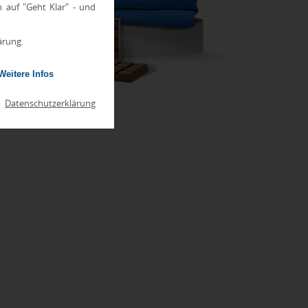
h auf "Geht Klar" - und
ärung.
Weitere Infos
|
Datenschutzerklärung