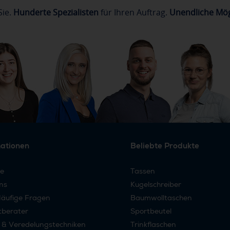
Sie.
Hunderte Spezialisten
für Ihren Auftrag.
Unendliche Mög
mationen
Beliebte Produkte
re
Tassen
ns
Kugelschreiber
äufige Fragen
Baumwolltaschen
tberater
Sportbeutel
 & Veredelungstechniken
Trinkflaschen