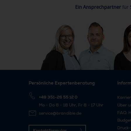
Ein Ansprechpartner
für 
Persönliche Expertenberatung
Infor
+49 351-26 55 12 0
Karrie
Mo - Do 8 - 18 Uhr, Fr 8 - 17 Uhr
Über u
FAQ: H
service@brandible.de
Budge
Druck-
Kontaktformular