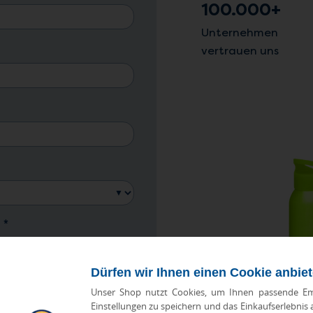
100.000+
Unternehmen
vertrauen uns
?
*
1-3 Monate
noch Unklar
Dürfen wir Ihnen einen Cookie anbie
Unser Shop nutzt Cookies, um Ihnen passende Em
Einstellungen zu speichern und das Einkaufserlebnis