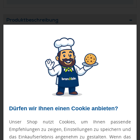
Produktbeschreibung
RPET-Handyhalter-Handgelenkschlaufe mit
Tischhandyständer aus recyceltem ABS.
Geprüft von Ewa
Nur Produkte, die unseren
Qualitätscheck
bestehen,
schaffen es in den Shop.
Mehr erfahren
Ewa Engel,
Qualitätssicherung
Dürfen wir Ihnen einen Cookie anbieten?
Unser Shop nutzt Cookies, um Ihnen passende
Zusatzinformation
Empfehlungen zu zeigen, Einstellungen zu speichern und
das Einkaufserlebnis angenehm zu gestalten. Wenn das