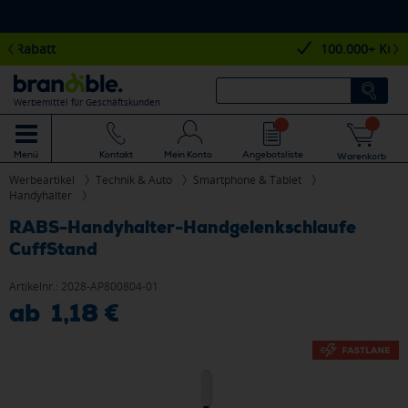
100.000+ Kunden
Werbemittel für Geschäftskunden
Mein Konto
Angebotsliste
Menü
Kontakt
Warenkorb
Werbeartikel
Technik & Auto
Smartphone & Tablet
Handyhalter
RABS-Handyhalter-Handgelenkschlaufe
CuffStand
Artikelnr.:
2028-AP800804-01
ab 1,18 €