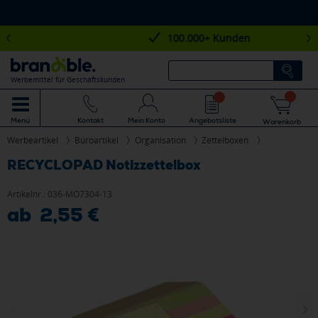
100.000+ Kunden
Werbemittel für Geschäftskunden
Mein Konto
Angebotsliste
Menü
Kontakt
Warenkorb
Werbeartikel
Büroartikel
Organisation
Zettelboxen
RECYCLOPAD Notizzettelbox
Artikelnr.:
036-MO7304-13
ab 2,55 €