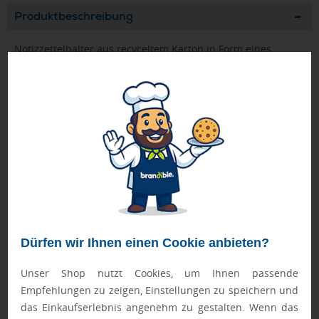
Produktbeschreibung
Notizzettelhalter aus recyceltem Karton in Form eines
kleinen Hauses. 300 Blatt recyceltes Papier. Gelbe
Haftnotizen und 4 farbige Markerblöcke auf dem Dach.
Geprüft von Ewa
Nur Produkte, die unseren
Qualitätscheck
bestehen,
schaffen es in den Shop.
Mehr erfahren
Ewa Engel,
Qualitätssicherung
Dürfen wir Ihnen einen Cookie anbieten?
Unser Shop nutzt Cookies, um Ihnen passende
Zusatzinformation
Empfehlungen zu zeigen, Einstellungen zu speichern und
das Einkaufserlebnis angenehm zu gestalten. Wenn das
Artikelnummer:
036-MO7304-13