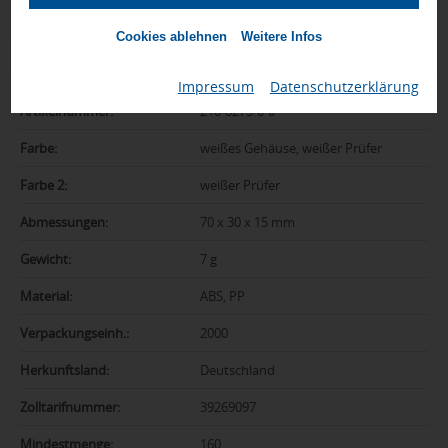
Cookies ablehnen
Weitere Infos
Zusatzinformation
Impressum
|
Datenschutzerklärung
Artikelnummer:
210-8275-0-0
Farbe:
weißes Gehäuse, weißer Prüfer
Farbe 2:
weißer Prüfer
Abmessungen:
70 x 30 x 15 mm
Gewicht:
7 g
Material:
ABS, PP
Verpackungseinh.:
2000
Herkunftsland:
Deutschland
Zolltarifnummer:
39269097
Mindestmenge:
160