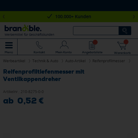
100.000+ Kunden
Werbemittel für Geschäftskunden
Mein Konto
Angebotsliste
Menü
Kontakt
Warenkorb
Werbeartikel
Technik & Auto
Auto-Artikel
Reifenprofilmesser
Reifenprofiltiefenmesser mit
Ventilkappendreher
Artikelnr.:
210-8275-0-0
ab 0,52 €