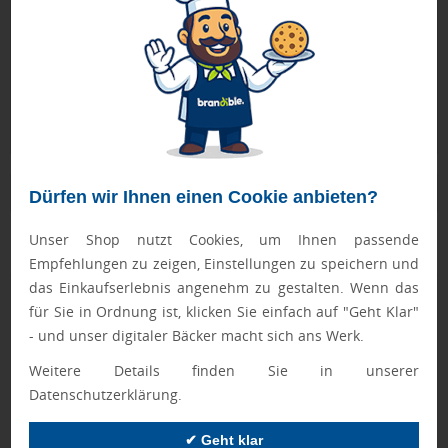
Sie senden Ihr Logo, wir prüfen & optimieren
Kostenlose Stornierung
Stornieren ohne Risiko bis zur Druckfreigabe
Persönlicher Ansprechpartner
Ihr direkter Kontakt für alle Fragen & Wünsche
Produktbeschreibung
Dürfen wir Ihnen einen Cookie anbieten?
geprägte Skala, ohne Gliederkette/Schlüsselring
Unser Shop nutzt Cookies, um Ihnen passende
Empfehlungen zu zeigen, Einstellungen zu speichern und
das Einkaufserlebnis angenehm zu gestalten. Wenn das
Geprüft von Ewa
für Sie in Ordnung ist, klicken Sie einfach auf "Geht Klar"
Nur Produkte, die unseren
Qualitätscheck
bestehen,
- und unser digitaler Bäcker macht sich ans Werk.
schaffen es in den Shop.
Mehr erfahren
Weitere Details finden Sie in unserer
Datenschutzerklärung.
Ewa Engel,
Qualitätssicherung
✔ Geht klar