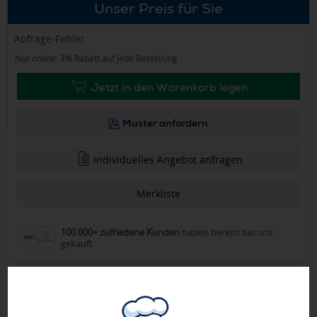
Unser Preis für Sie
Abfrage-Fehler
Nur online: 3% Rabatt auf jede Bestellung
Jetzt in den Warenkorb legen
Muster anfordern
Individuelles Angebot anfragen
Merkliste
100.000+ zufriedene Kunden
haben bereits bei uns
gekauft
Gratis Druckvorschau per Mail
Druck startet erst nach Ihrer Freigabe
Inklusive Grafik-Check