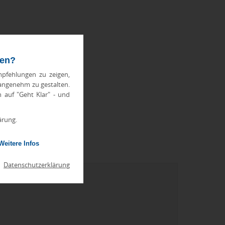
ten?
pfehlungen zu zeigen,
 angenehm zu gestalten.
h auf "Geht Klar" - und
ärung.
Weitere Infos
|
Datenschutzerklärung