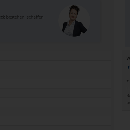
eck
bestehen, schaffen
W
*
Li
Be
u