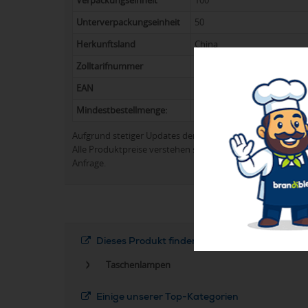
Verpackungseinheit
100
Unterverpackungseinheit
50
Herkunftsland
China
Zolltarifnummer
8513 1000
EAN
8719941005006
Mindestbestellmenge:
60
Aufgrund stetiger Updates der Produktpalette kann es 
Alle Produktpreise verstehen sich in der Regel ohne Werb
Anfrage.
Dieses Produkt finden Sie in folgenden Kateg
Taschenlampen
Einige unserer Top-Kategorien