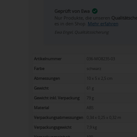
Geprüft von Ewa
Nur Produkte, die unseren
Qualitätsch
es in den Shop.
Mehr erfahren
Ewa Engel, Qualitätssicherung
Artikelnummer
036-MO8235-03
Farbe
schwarz
Abmessungen
10 x 5 x 2,5 cm
Gewicht
61 g
Gewicht inkl. Verpackung
79 g
Material
ABS
Verpackungsabmessungen
0,34 x 0,25 x 0,32 m
Verpackungsgewicht
7,9 kg