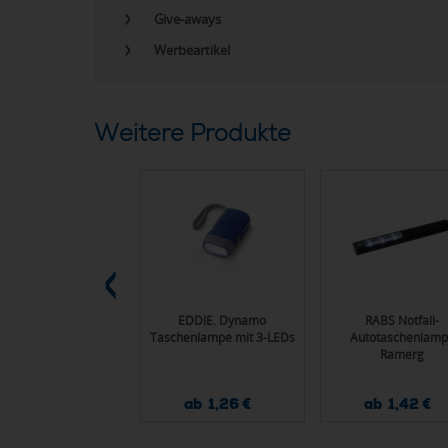
Give-aways
Werbeartikel
Weitere Produkte
HAMLIGHT
EDDIE. Dynamo
RABS Notfall-
ifunktionswerkzeug
Taschenlampe mit 3-LEDs
Autotaschenlamp
Ramerg
ab 9,00 €
ab 1,26 €
ab 1,42 €