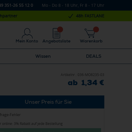
49 351-26 55 12 0
Mo - Do 8 - 18 Uhr, Fr 8 - 17 Uhr
chpartner
48h FASTLANE
Mein Konto
Angebotsliste
Warenkorb
Wissen
DEALS
Artikelnr.:
036-MO8235-03
ab 1,34 €
Unser Preis für Sie
frage-Fehler
 online: 3% Rabatt auf jede Bestellung