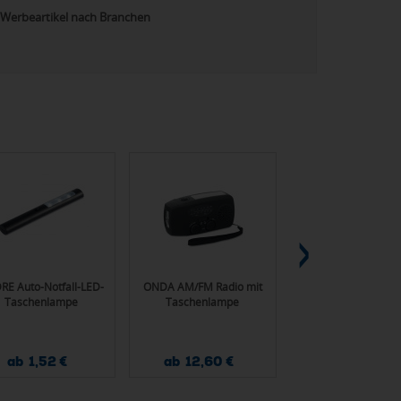
Werbeartikel nach Branchen
RE Auto-Notfall-LED-
ONDA AM/FM Radio mit
RescueWave Notfall
Taschenlampe
Taschenlampe
aus RCS recycel
Kunststoff
ab 1,52 €
ab 12,60 €
ab 13,40 €