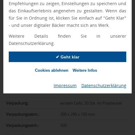
Empfehlungen zu zeigen, Einstellungen zu speichern und
Zusatzinformation
das Einkaufserlebnis angenehm zu gestalten. Wenn das
für Sie in Ordnung ist, klicken Sie einfach auf "Geht Klar"
Artikelnummer:
124-0-8250-53-0001
- und unser digitaler Bäcker macht sich ans Werk.
Weitere Details finden Sie in unserer
Marke:
uma
Datenschutzerklärung.
Farbe:
weiss
✔ Geht klar
Schreibfarbe:
schwarz
Abmessungen:
137,52 mm
Cookies ablehnen
Weitere Infos
Gewicht:
22,179 g
Impressum
|
Datenschutzerklärung
Material:
Metall
Verpackung:
einzeln Cello, 50 Stk. im Polybeutel
Verpackungsabm.:
390 x 290 x 150 mm
Verpackungseinh.:
500