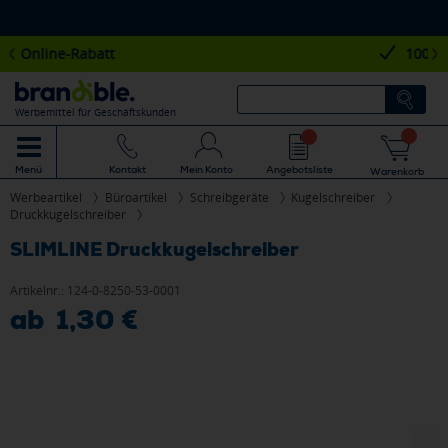
100.000+ Kunden
Werbemittel für Geschäftskunden
Mein Konto
Angebotsliste
Menü
Kontakt
Warenkorb
Werbeartikel
Büroartikel
Schreibgeräte
Kugelschreiber
Druckkugelschreiber
SLIMLINE Druckkugelschreiber
Artikelnr.:
124-0-8250-53-0001
ab 1,30 €