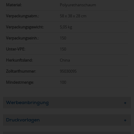
Material:
Polyurethanschaum
Verpackungsabm.:
58 x 38 x 28 cm
Verpackungsgewicht:
5,05 kg
Verpackungseinh.:
150
Unter-VPE:
150
Herkunftsland:
China
Zolltarifnummer:
95030095
Mindestmenge:
100
Werbeanbringung
Druckvorlagen