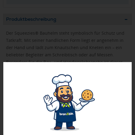
Produktbeschreibung
Der Squeezies® Bauhelm steht symbolisch für Schutz und
Tatkraft. Mit seiner handlichen Form liegt er angenehm in
der Hand und lädt zum Knautschen und Kneten ein – ein
beliebter Begleiter am Schreibtisch oder auf Messen.
Besonders für die Bau- und Handwerksbranche ist dieser
Squeezies® ein passendes Giveaway, das Kunden,
Mitarbeiter und Geschäftspartner gleichermaßen erfreut.
Das flexible Material aus Polyurethan kehrt stets in seine
Ursprungsform zurück.
➤ Sicherheitshinweis: Achtung: Kein Spielzeug! Von Kindern
unter 3 Jahren fernhalten. Kann ablösbare Kleinteile
enthalten.