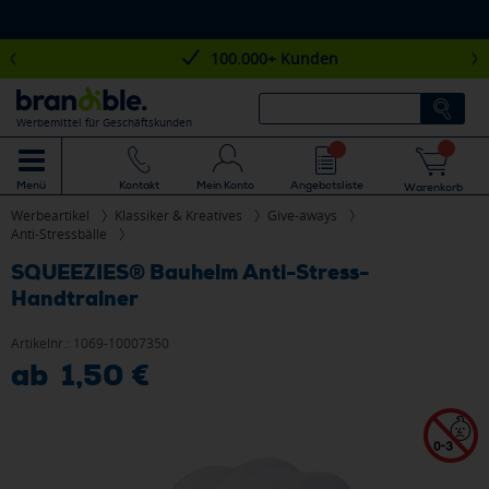
100.000+ Kunden
Werbemittel für Geschäftskunden
Mein Konto
Angebotsliste
Menü
Kontakt
Warenkorb
Werbeartikel
Klassiker & Kreatives
Give-aways
Anti-Stressbälle
SQUEEZIES® Bauhelm Anti-Stress-
Handtrainer
Artikelnr.:
1069-10007350
ab 1,50 €