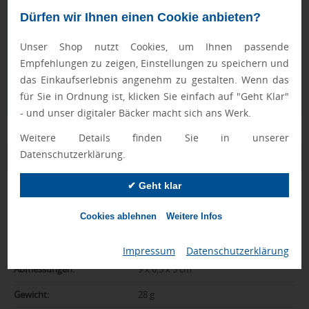
Geprüft von Ewa
Dürfen wir Ihnen einen Cookie anbieten?
Nur Produkte, die unseren
Qualitätscheck
bestehen,
Unser Shop nutzt Cookies, um Ihnen passende
schaffen es in den Shop.
Mehr erfahren
Empfehlungen zu zeigen, Einstellungen zu speichern und
Ewa Engel,
das Einkaufserlebnis angenehm zu gestalten. Wenn das
Qualitätssicherung
für Sie in Ordnung ist, klicken Sie einfach auf "Geht Klar"
- und unser digitaler Bäcker macht sich ans Werk.
Weitere Details finden Sie in unserer
Datenschutzerklärung.
Zusatzinformation
✔ Geht klar
Artikelnummer:
1069-10007350
Cookies ablehnen
Weitere Infos
Marke:
SQUEEZIES
Farbe:
weiß
Impressum
|
Datenschutzerklärung
Abmessungen:
9 x 6,5 x 5 cm
Gewicht:
28 g