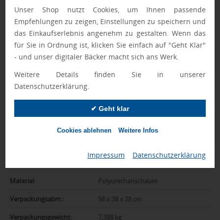
Ewa Engel,
Unser Shop nutzt Cookies, um Ihnen passende
Qualitätssicherung
Empfehlungen zu zeigen, Einstellungen zu speichern und
das Einkaufserlebnis angenehm zu gestalten. Wenn das
für Sie in Ordnung ist, klicken Sie einfach auf "Geht Klar"
- und unser digitaler Bäcker macht sich ans Werk.
Zusatzinformation
Weitere Details finden Sie in unserer
Datenschutzerklärung.
Artikelnummer:
1069-24309
Marke:
SQUEEZIES
✔ Geht klar
Farbe:
rot
Cookies ablehnen
Weitere Infos
Abmessungen:
7 x 7 x 7 cm
Impressum
|
Datenschutzerklärung
Gewicht:
32 g
Material:
Polyurethanschaum
Verpackungsabm.:
58 x 38 x 28 cm
Verpackungsgewicht:
7,388 kg