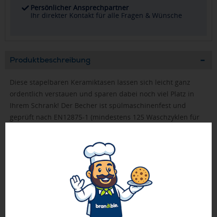
Persönlicher Ansprechpartner
Ihr direkter Kontakt für alle Fragen & Wünsche
Produktbeschreibung
Diese stapelbaren Keramiktasen lassen sich leicht ganz
ordentlich verstauen und sparen dabei noch viel Platz in
Ihrem Schrank! Der Becher ist spülmaschinenfest und
geprüft nach EN12875-1 (mindestens 125 Waschzyklen für
alle Dekorationsmethoden). Verpackt in einer Kraft-
Geschenkbox. Fassungsvermögen 180ml.
Beim Kauf dieses Artikels profitieren Sie von 1 JAHR
GARANTIE auf Qualität und Funktionalität. Die Garantie
gilt nicht für die Werbeanbringung.
Bei Mengen ab 500 Stück bitte die Lieferzeit anfragen!