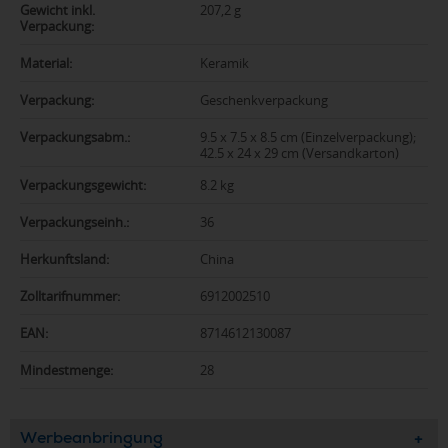
Gewicht inkl.
207,2 g
Verpackung:
Material:
Keramik
Verpackung:
Geschenkverpackung
Verpackungsabm.:
9.5 x 7.5 x 8.5 cm (Einzelverpackung);
42.5 x 24 x 29 cm (Versandkarton)
Verpackungsgewicht:
8.2 kg
Verpackungseinh.:
36
Herkunftsland:
China
Zolltarifnummer:
6912002510
EAN:
8714612130087
Mindestmenge:
28
Werbeanbringung