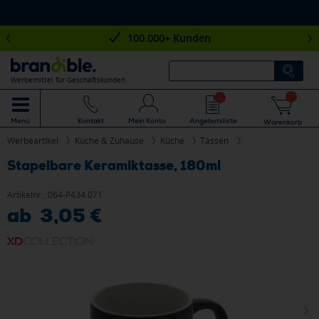
100.000+ Kunden
Werbemittel für Geschäftskunden
Mein Konto
Angebotsliste
Menü
Kontakt
Warenkorb
Werbeartikel
Küche & Zuhause
Küche
Tassen
Stapelbare Keramiktasse, 180ml
Artikelnr.:
064-P434.071
ab 3,05 €