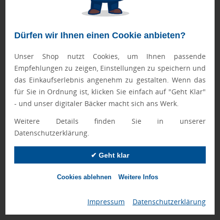
Geprüft von Ewa
Nur Produkte, die unseren
Qualitätscheck
bestehen,
schaffen es in den Shop.
Mehr erfahren
Dürfen wir Ihnen einen Cookie anbieten?
Ewa Engel,
Unser Shop nutzt Cookies, um Ihnen passende
Qualitätssicherung
Empfehlungen zu zeigen, Einstellungen zu speichern und
das Einkaufserlebnis angenehm zu gestalten. Wenn das
für Sie in Ordnung ist, klicken Sie einfach auf "Geht Klar"
- und unser digitaler Bäcker macht sich ans Werk.
Zusatzinformation
Weitere Details finden Sie in unserer
Datenschutzerklärung.
Artikelnummer:
064-P434.071
Marke:
XD Collection
✔ Geht klar
Farbe:
schwarz
Cookies ablehnen
Weitere Infos
Abmessungen:
6,8 x 5,5 x 8 x ø 6,8 cm
Impressum
|
Datenschutzerklärung
Gewicht:
200 g