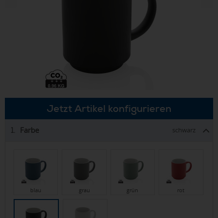
Jetzt Artikel konfigurieren
Farbe
1.
schwarz
blau
grau
grün
rot