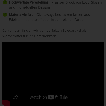
Hochwertige Veredelung
– Präziser Druck von Logo, Slogan
und individuellen Designs
Materialvielfalt
– Give-aways bedrucken lassen aus
Edelstahl, Kunststoff oder in zahlreichen Farben
Gemeinsam finden wir den perfekten Streuartikel als
Werbemittel für Ihr Unternehmen.