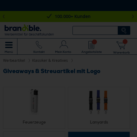
100.000+ Kunden
Werbemittel für Geschäftskunden
Mein Konto
Angebotsliste
Menü
Kontakt
Warenkorb
Werbeartikel
Klassiker & Kreatives
Giveaways & Streuartikel mit Logo
Feuerzeuge
Lanyards