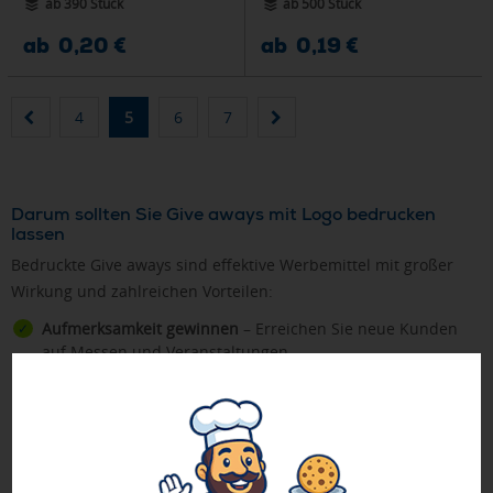
ab 390 Stück
ab 500 Stück
ab 0,20 €
ab 0,19 €
4
5
6
7
Darum sollten Sie Give aways mit Logo bedrucken
lassen
Bedruckte Give aways sind effektive Werbemittel mit großer
Wirkung und zahlreichen Vorteilen:
Aufmerksamkeit gewinnen
– Erreichen Sie neue Kunden
auf Messen und Veranstaltungen
Positiv in Erinnerung bleiben
– Nützliche Giveaways wie
Kugelschreiber mit Logo
,
USB-Sticks als Werbeartikel
oder
Schlüsselanhänger mit Firmenlogo
werden täglich genutzt
Kundenbindung stärken
– Kleine Artikel mit Bedruckung
als Aufmerksamkeit schaffen Wertschätzung bei