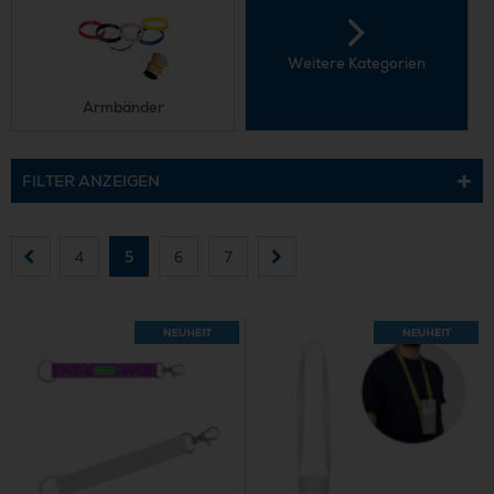
Weitere Kategorien
Armbänder
FILTER ANZEIGEN
4
5
6
7