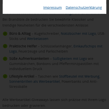
Impressum
|
Datenschutzerklärung
Die beliebtesten Streuartikel mit Logo bei Brandible.de
Bei Brandible.de bedrucken Sie bewährte Klassiker und
trendige Neuheiten für die verschiedensten Anlässe:
Büro & Alltag
– Kugelschreiber,
Notizbücher mit Logo
, USB-
Sticks und
Werbetassen
Praktische Helfer
– Schlüsselanhänger,
Einkaufschips mit
Logo
, Feuerzeuge und Parkscheiben
Süße Aufmerksamkeiten
–
Süßigkeiten mit Logo
wie
Gummibärchen, Bonbons und Pfefferminzpastillen mit
individuellem Druck
Lifestyle-Artikel
– Taschen wie
Stoffbeutel mit Werbung
,
Sonnenbrillen als Werbeartikel
, Powerbanks und Anti-
Stressbälle
Alle Werbeartikel-Giveaways lassen sich präzise mit Ihrem Logo
bedrucken oder gravieren.