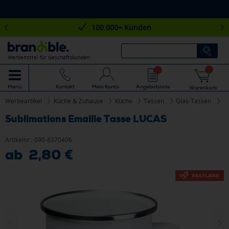
100.000+ Kunden
Werbemittel für Geschäftskunden
Mein Konto
Angebotsliste
Menü
Kontakt
Warenkorb
Werbeartikel
Küche & Zuhause
Küche
Tassen
Glas-Tassen
Sublimations Emaille Tasse LUCAS
Artikelnr.:
090-8370406
ab 2,80 €