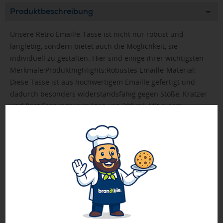
Produktbeschreibung
Unsere Retro Emaille-Tasse ist nicht nur robust und
langlebig, sondern bietet auch die Möglichkeit, sie
individuell zu gestalten. Hier sind einige ihrer wichtigsten
Merkmale:Produkthighlights:Robustes Emaille-Material:
Diese Tasse ist aus hochwertigem Emaille gefertigt und
dadurch besonders widerstandsfähig gegen Stöße, Kratzer
und Rost.Fassungsvermögen von 300 ml: Mit einem
Fassungsvermögen von 300 ml bietet sie ausreichend Platz
für Kaffee, Tee oder andere
Getränke.Spülmaschinengeeignet: Die Tasse kann bequem
in der Spülmaschine gereinigt werden, was die Pflege und
Wartung einfach macht.Werbeanbringung: Die Tasse kann
im Sublimationsdruck veredelt werden, was Ihnen die
Möglichkeit gibt, individuelle Designs, Logos oder sogar
Fotodrucke anzubringen. Dies ermöglicht eine kreative und
persönliche Gestaltung.