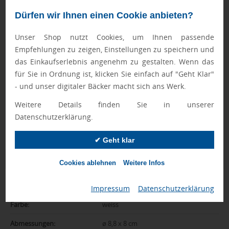
FASTLANE-Artikel werden nach Druckfreigabe priorisiert
Dürfen wir Ihnen einen Cookie anbieten?
produziert.
Unser Shop nutzt Cookies, um Ihnen passende
Empfehlungen zu zeigen, Einstellungen zu speichern und
Geprüft von Ewa
das Einkaufserlebnis angenehm zu gestalten. Wenn das
Nur Produkte, die unseren
Qualitätscheck
bestehen,
für Sie in Ordnung ist, klicken Sie einfach auf "Geht Klar"
schaffen es in den Shop.
Mehr erfahren
- und unser digitaler Bäcker macht sich ans Werk.
Ewa Engel,
Weitere Details finden Sie in unserer
Qualitätssicherung
Datenschutzerklärung.
✔ Geht klar
Zusatzinformation
Cookies ablehnen
Weitere Infos
Artikelnummer:
090-8370406
Impressum
|
Datenschutzerklärung
Farbe:
weiss
Abmessungen:
ø 8,8 x 8 cm