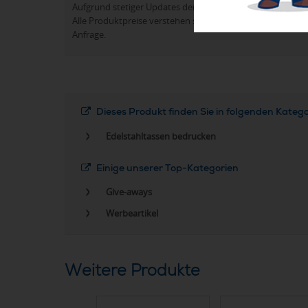
Aufgrund stetiger Updates der Produktpalette kann es 
Alle Produktpreise verstehen sich in der Regel ohne Werb
Anfrage.
Dieses Produkt finden Sie in folgenden Kateg
Edelstahltassen bedrucken
Einige unserer Top-Kategorien
Give-aways
Werbeartikel
Weitere Produkte