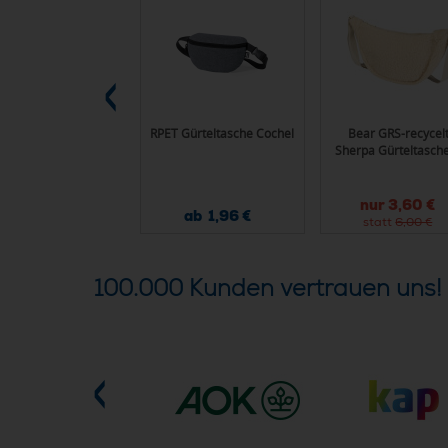
umwolltasche mit
RPET Gürteltasche Cochel
Bear GRS-recycel
langen Henkeln
Sherpa Gürteltasche
GIOVANNI
nur
3,60 €
ab 0,53 €
ab 1,96 €
statt
6,00 €
100.000 Kunden vertrauen uns!