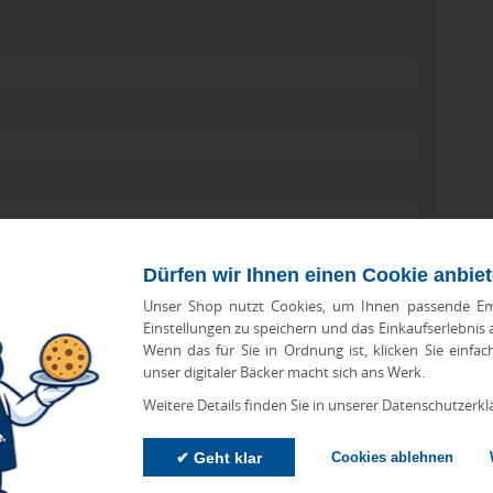
Dürfen wir Ihnen einen Cookie anbie
Unser Shop nutzt Cookies, um Ihnen passende Em
Einstellungen zu speichern und das Einkaufserlebnis
Wenn das für Sie in Ordnung ist, klicken Sie einfac
unser digitaler Bäcker macht sich ans Werk.
Weitere Details finden Sie in unserer Datenschutzerkl
✔ Geht klar
Cookies ablehnen