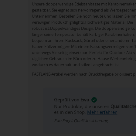
Unsere doppelwandige Edelstahltasse mit Karabinerhaken is
gestaltbar. Sie eignet sich hervorragend als Werbegeschen
Unternehmen. Bestellen Sie noch heute und lassen Sie Ihr L
verewigen.Produkthighlights:Hochwertiges Material: Die T
robust ist.Doppelwandiges Design: Die doppelwandige Kons
länger seine Temperatur behält.Farbiger Karabinerhaken: 
bequem an Ihrem Rucksack, Gürtel oder einer anderen Tasc
haben.Füllvermögen: Mit einem Fassungsvermögen von 180 
unterwegs.Vielseitig einsetzbar: Perfekt für Outdoor-Akti
täglichen Gebrauch im Büro oder zu Hause.Werbeanbringung:
wodurch es dauerhaft und stilvoll angebracht ist.
FASTLANE-Artikel werden nach Druckfreigabe priorisiert p
Geprüft von Ewa
Nur Produkte, die unseren
Qualitätsch
es in den Shop.
Mehr erfahren
Ewa Engel, Qualitätssicherung