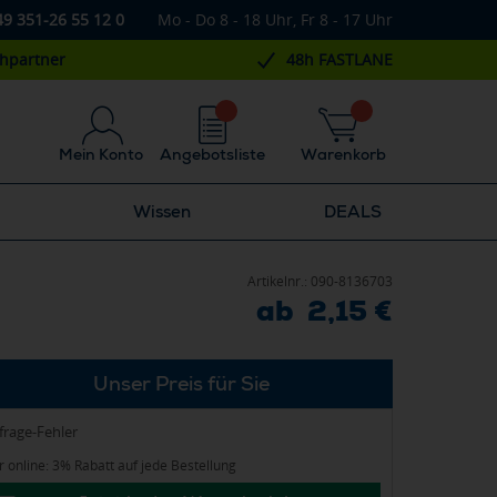
49 351-26 55 12 0
Mo - Do 8 - 18 Uhr, Fr 8 - 17 Uhr
chpartner
48h FASTLANE
Mein Konto
Angebotsliste
Warenkorb
Wissen
DEALS
Artikelnr.:
090-8136703
ab 2,15 €
Unser Preis für Sie
frage-Fehler
 online: 3% Rabatt auf jede Bestellung