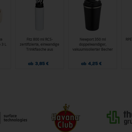
te
Fitz 800 ml RCS-
Newport 350 ml
RPE
 3 L
zertifizierte, einwandige
doppelwandiger,
Trinkflasche aus
vakuumisolierter Becher
recyceltem Edelstahl
aus Edelstahl
ab 3,85 €
ab 4,25 €