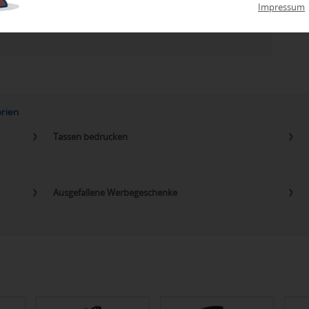
zu Abweichungen bei Preisen und Produktinformationen kommen.
Impressum
eanbringungskosten. Preise für Direktimport erhalten Sie auf
orien
Tassen bedrucken
Ausgefallene Werbegeschenke