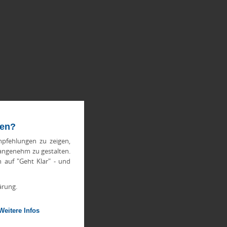
ten?
pfehlungen zu zeigen,
 angenehm zu gestalten.
h auf "Geht Klar" - und
ärung.
Weitere Infos