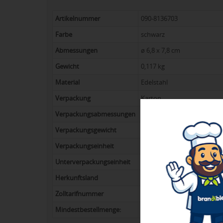
Artikelnummer
090-8136703
Farbe
schwarz
Abmessungen
ø 6,8 x 7,8 cm
Gewicht
0,117 kg
Material
Edelstahl
Verpackung
Karton
Verpackungsabmessungen
0,00 x 0,00 x 0,00 cm
Verpackungsgewicht
0,000 kg
Verpackungseinheit
100
Unterverpackungseinheit
100
Herkunftsland
China
Zolltarifnummer
73239300900
Mindestbestellmenge:
38