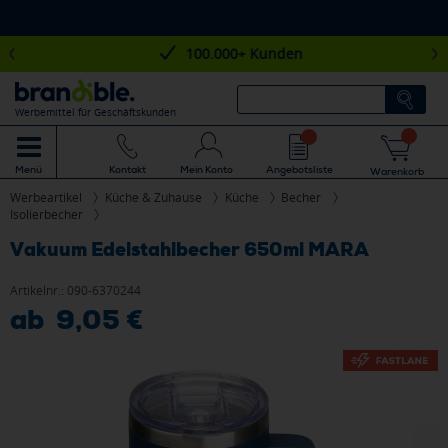
100.000+ Kunden
Werbemittel für Geschäftskunden
Mein Konto
Angebotsliste
Menü
Kontakt
Warenkorb
Werbeartikel
Küche & Zuhause
Küche
Becher
Isolierbecher
Vakuum Edelstahlbecher 650ml MARA
Artikelnr.:
090-6370244
ab 9,05 €