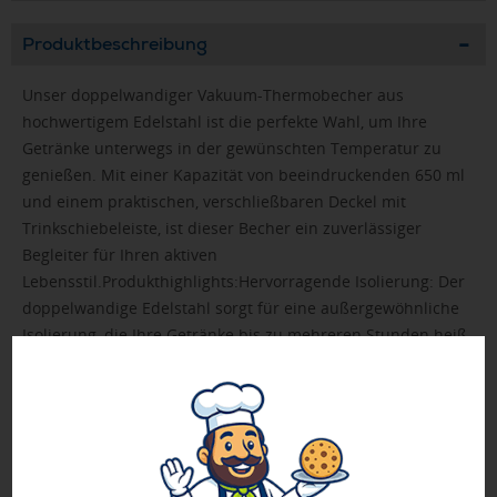
Produktbeschreibung
Unser doppelwandiger Vakuum-Thermobecher aus
hochwertigem Edelstahl ist die perfekte Wahl, um Ihre
Getränke unterwegs in der gewünschten Temperatur zu
genießen. Mit einer Kapazität von beeindruckenden 650 ml
und einem praktischen, verschließbaren Deckel mit
Trinkschiebeleiste, ist dieser Becher ein zuverlässiger
Begleiter für Ihren aktiven
Lebensstil.Produkthighlights:Hervorragende Isolierung: Der
doppelwandige Edelstahl sorgt für eine außergewöhnliche
Isolierung, die Ihre Getränke bis zu mehreren Stunden heiß
oder kalt hält.Großzügige Kapazität: Mit einem Füllvermögen
von 650 ml bietet dieser Thermobecher ausreichend Platz
für Kaffee, Tee, Suppen oder andere Getränke, die Sie gerne
mitnehmen möchten.Verschließbarer Deckel mit
Trinkschiebeleiste: Der Deckel ist mit einer praktischen
Trinkschiebeleiste ausgestattet, die das Trinken unterwegs