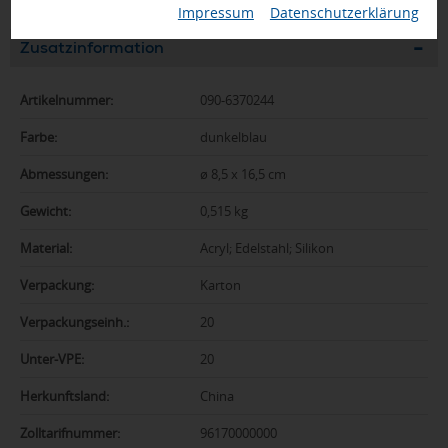
Impressum
|
Datenschutzerklärung
Zusatzinformation
Artikelnummer:
090-6370244
Farbe:
dunkelblau
Abmessungen:
ø 8,5 x 16,5 cm
Gewicht:
0,515 kg
Material:
Acryl; Edelstahl; Silikon
Verpackung:
Karton
Verpackungseinh.:
20
Unter-VPE:
20
Herkunftsland:
China
Zolltarifnummer:
96170000000