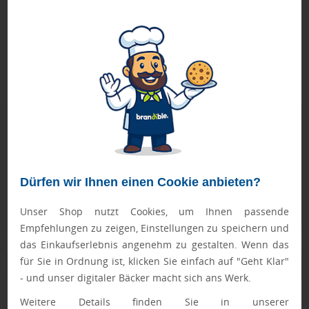
Der Deckel lässt sich besonders leicht auseinanderbauen
und damit einfach und gründlich reinigen. Alle Teile des
Artikels können in der Spülmaschine gereinigt werden.
RETUMBLER-Mezzo Click lässt sich effektvoll durch
Lasergravur, Tampondruck oder UV-Druck veredeln.
Geprüft von Ewa
Nur Produkte, die unseren
Qualitätscheck
bestehen,
schaffen es in den Shop.
Mehr erfahren
Dürfen wir Ihnen einen Cookie anbieten?
Ewa Engel,
Qualitätssicherung
Unser Shop nutzt Cookies, um Ihnen passende
Empfehlungen zu zeigen, Einstellungen zu speichern und
das Einkaufserlebnis angenehm zu gestalten. Wenn das
für Sie in Ordnung ist, klicken Sie einfach auf "Geht Klar"
Zusatzinformation
- und unser digitaler Bäcker macht sich ans Werk.
Weitere Details finden Sie in unserer
Artikelnummer:
031-52659-SR