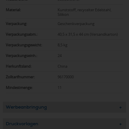
Material:
Kunststoff, recycelter Edelstahl,
Silikon
Verpackung:
Geschenkverpackung
Verpackungsabm.:
40,5 x 31,5 x 44 cm (Versandkarton)
Verpackungsgewicht:
8,5 kg
Verpackungseinh.:
24
Herkunftsland:
China
Zolltarifnummer:
96170000
Mindestmenge:
11
Werbeanbringung
Druckvorlagen