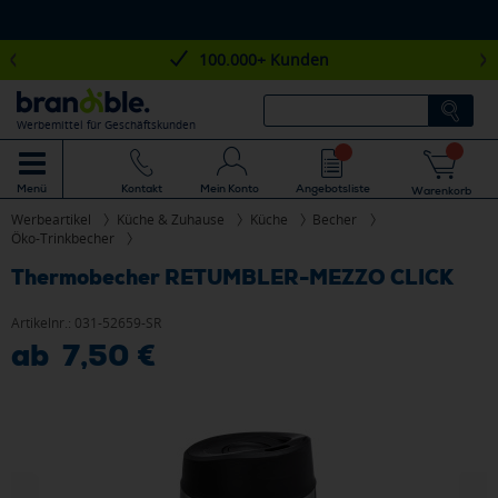
100.000+ Kunden
Werbemittel für Geschäftskunden
Mein Konto
Angebotsliste
Menü
Kontakt
Warenkorb
Werbeartikel
Küche & Zuhause
Küche
Becher
Öko-Trinkbecher
Thermobecher RETUMBLER-MEZZO CLICK
Artikelnr.:
031-52659-SR
ab 7,50 €