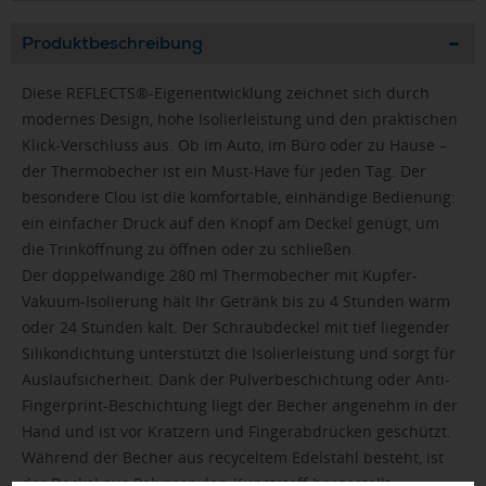
Produktbeschreibung
Diese REFLECTS®-Eigenentwicklung zeichnet sich durch
modernes Design, hohe Isolierleistung und den praktischen
Klick-Verschluss aus. Ob im Auto, im Büro oder zu Hause –
der Thermobecher ist ein Must-Have für jeden Tag. Der
besondere Clou ist die komfortable, einhändige Bedienung:
ein einfacher Druck auf den Knopf am Deckel genügt, um
die Trinköffnung zu öffnen oder zu schließen.
Der doppelwandige 280 ml Thermobecher mit Kupfer-
Vakuum-Isolierung hält Ihr Getränk bis zu 4 Stunden warm
oder 24 Stunden kalt. Der Schraubdeckel mit tief liegender
Silikondichtung unterstützt die Isolierleistung und sorgt für
Auslaufsicherheit. Dank der Pulverbeschichtung oder Anti-
Fingerprint-Beschichtung liegt der Becher angenehm in der
Hand und ist vor Kratzern und Fingerabdrücken geschützt.
Während der Becher aus recyceltem Edelstahl besteht, ist
der Deckel aus Polypropylen-Kunststoff hergestellt.