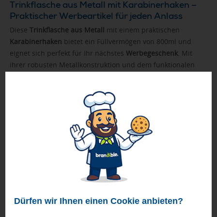
Trinkflasche aus Metall mit Karabinerhaken –
Praktischer Werbeartikel für jeden Anlass
Diese
Trinkflasche aus Metall
mit einem praktischen
Karabinerhaken
bietet ein Füllvermögen von 800ml und
eignet sich perfekt für Ihr nächstes
Werbegeschenk
. Mit
ihrer robusten Metallkonstruktion und dem funktionalen
Design ist sie sowohl für den Outdoor-Einsatz als auch für
den Büroalltag ideal. Die Flasche bietet ausreichend Platz
für Ihr Firmenlogo und hinterlässt einen bleibenden
Eindruck.
Produkthighlights:
Füllvermögen:
800ml.
Praktischer Karabinerhaken:
Für einfachen Transport.
Robustes Metallmaterial:
Für eine lange Haltbarkeit.
Druckmöglichkeiten und Positionen
Ihr Logo kann entweder mittels
Lasergravur
oder
Siebdruck
auf die Flasche aufgebracht werden. Die Druckfläche variiert
Dürfen wir Ihnen einen Cookie anbieten?
je nach Methode und bietet Platz für Logos von bis zu
21 x