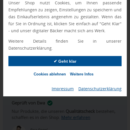
15 cm
oder
4 x 4 cm
, je nach bevorzugter Position auf der
Unser Shop nutzt Cookies, um Ihnen passende
Flasche.
Empfehlungen zu zeigen, Einstellungen zu speichern und
das Einkaufserlebnis angenehm zu gestalten. Wenn das
Ein idealer Werbeartikel für Ihre Marke
für Sie in Ordnung ist, klicken Sie einfach auf "Geht Klar"
Mit der
Trinkflasche aus Metall
bieten Sie Ihren Kunden und
- und unser digitaler Bäcker macht sich ans Werk.
Geschäftspartnern ein praktisches und langlebiges
Werbegeschenk
. Unsere
Trinkflaschen als Werbeartikel
Weitere Details finden Sie in unserer
eignen sich hervorragend als
Werbegeschenk für Sportler
,
Datenschutzerklärung.
als
Outdoor-Werbeartikel
oder als nützlicher
Werbeartikel
für Büro
. Als
Giveaway
hinterlässt sie einen bleibenden
✔ Geht klar
Eindruck und ist der ideale Begleiter für jeden Tag.
Cookies ablehnen
Weitere Infos
FASTLANE-Artikel werden nach Druckfreigabe priorisiert
produziert.
Impressum
|
Datenschutzerklärung
Geprüft von Ewa
Nur Produkte, die unseren
Qualitätscheck
bestehen,
schaffen es in den Shop.
Mehr erfahren
Ewa Engel,