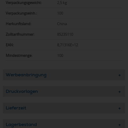
Verpackungsgewicht:
2,5 kg
Verpackungseinh.:
100
Herkunftsland:
China
Zolltarifnummer:
85235110
EAN:
8,71316E+12
Mindestmenge:
100
Werbeanbringung
Druckvorlagen
Lieferzeit
Lagerbestand