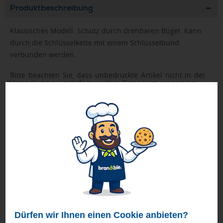
Produktbeschreibung
Klassisches Modell. Schutz durch drehbaren Bügel. Kann
durch die Schlüsselkette mit einem Schlüsselbund
verbunden werden.
Bitte beachten Sie, dass unbedruckte Artikel nicht in der
Verpackung ausgeliefert werden. Diese liegt separat bei.
Die KSI International GmbH führt für seine Kunden die
Gema-Gebühren ab.
Im Preis dieses USB Sticks sind die Gema-Gebühren in
Höhe von
0,24 €
bereits enthalten!
Geprüft von Ewa
Nur Produkte, die unseren
Qualitätscheck
bestehen,
schaffen es in den Shop.
Mehr erfahren
Ewa Engel,
Qualitätssicherung
Dürfen wir Ihnen einen Cookie anbieten?