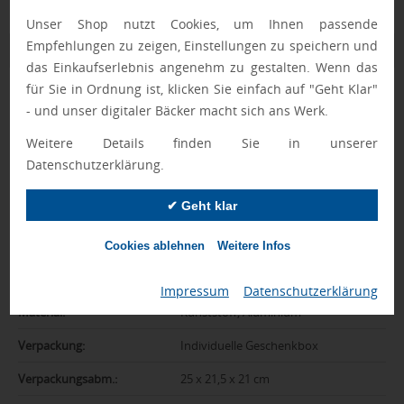
Unser Shop nutzt Cookies, um Ihnen passende
Empfehlungen zu zeigen, Einstellungen zu speichern und
Zusatzinformation
das Einkaufserlebnis angenehm zu gestalten. Wenn das
für Sie in Ordnung ist, klicken Sie einfach auf "Geht Klar"
Artikelnummer:
042-1Z40000D
- und unser digitaler Bäcker macht sich ans Werk.
Farbe:
schwarz
Weitere Details finden Sie in unserer
Datenschutzerklärung.
Abmessungen:
5,8 x 1,9 x 1 cm
Gewicht:
25 g
✔ Geht klar
Gewicht inkl.
3 kg
Verpackung:
Cookies ablehnen
Weitere Infos
Kapazität:
1 GB
Impressum
|
Datenschutzerklärung
Material:
Kunststoff, Aluminium
Verpackung:
Individuelle Geschenkbox
Verpackungsabm.:
25 x 21,5 x 21 cm