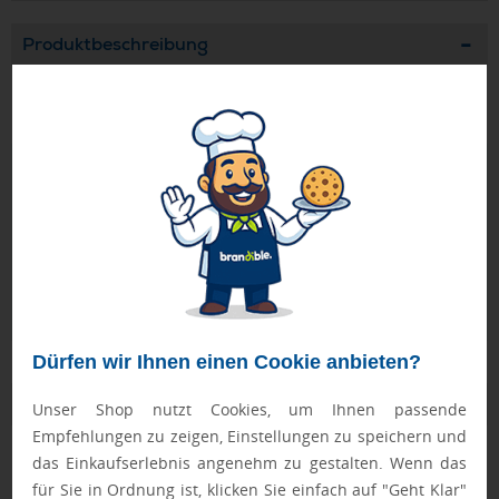
Produktbeschreibung
USB-Tisch-Ventilator mit USB Kabel. On/Off Button. ABS.
Geprüft von Ewa
Nur Produkte, die unseren
Qualitätscheck
bestehen,
schaffen es in den Shop.
Mehr erfahren
Ewa Engel,
Qualitätssicherung
Dürfen wir Ihnen einen Cookie anbieten?
Zusatzinformation
Unser Shop nutzt Cookies, um Ihnen passende
Empfehlungen zu zeigen, Einstellungen zu speichern und
Artikelnummer:
036-MO8763-06
das Einkaufserlebnis angenehm zu gestalten. Wenn das
für Sie in Ordnung ist, klicken Sie einfach auf "Geht Klar"