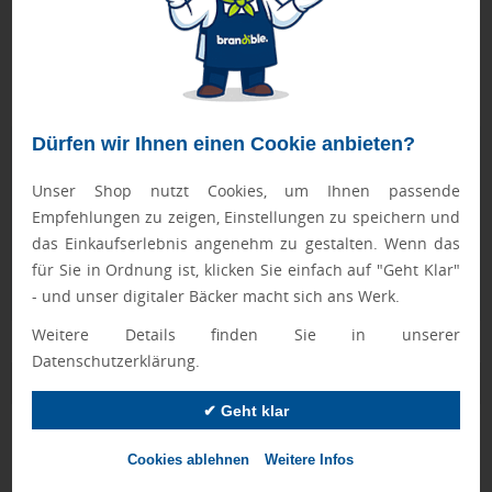
FASTLANE-Artikel werden nach Druckfreigabe priorisiert
produziert.
Bei Mengen ab 500 Stück bitte die Lieferzeit anfragen!
Dürfen wir Ihnen einen Cookie anbieten?
Geprüft von Ewa
Nur Produkte, die unseren
Qualitätscheck
bestehen,
Unser Shop nutzt Cookies, um Ihnen passende
schaffen es in den Shop.
Mehr erfahren
Empfehlungen zu zeigen, Einstellungen zu speichern und
das Einkaufserlebnis angenehm zu gestalten. Wenn das
Ewa Engel,
für Sie in Ordnung ist, klicken Sie einfach auf "Geht Klar"
Qualitätssicherung
- und unser digitaler Bäcker macht sich ans Werk.
Weitere Details finden Sie in unserer
Datenschutzerklärung.
Zusatzinformation
✔ Geht klar
Artikelnummer:
042-12200901
Cookies ablehnen
Weitere Infos
Farbe:
schwarz