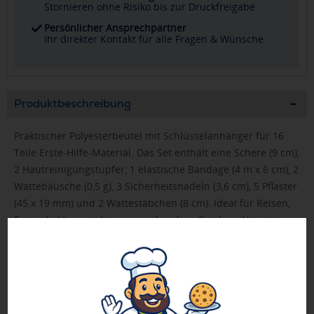
Stornieren ohne Risiko bis zur Druckfreigabe
Persönlicher Ansprechpartner
Ihr direkter Kontakt für alle Fragen & Wünsche
Produktbeschreibung
Praktischer Polyesterbeutel mit Schlüsselanhänger für 16
Teile Erste-Hilfe-Material. Das Set enthält eine Schere (9 cm),
2 Hautreinigungstupfer, 1 elastische Bandage (4 m x 6 cm), 2
Wattebäusche (0,5 g), 3 Sicherheitsnadeln (3,6 cm), 5 Pflaster
(45 x 19 mm) und 2 Wattestäbchen (8 cm). Ideal für Reisen,
Festivals, Veranstaltungen und andere Outdoor-Aktivitäten,
mit großer Dekorationsfläche. Ein Verbandskasten gilt als
Medizinprodukt und unterliegt 93/42/EWG, je nach
Verwendungszweck: Diagnose, Prävention, Überwachung,
Behandlung oder Linderung von Krankheiten. Dieses
Medizinprodukt gehört zu Klasse I, Is.