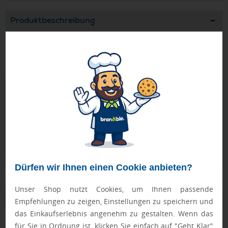
Produktbeschreibung
Warnweste für Kinder. Entspricht den höchsten
Anforderungen von EN17353.
Geprüft von Ewa
Nur Produkte, die unseren
Qualitätscheck
bestehen,
schaffen es in den Shop.
Mehr erfahren
Ewa Engel,
Qualitätssicherung
Dürfen wir Ihnen einen Cookie anbieten?
Unser Shop nutzt Cookies, um Ihnen passende
Zusatzinformation
Empfehlungen zu zeigen, Einstellungen zu speichern und
das Einkaufserlebnis angenehm zu gestalten. Wenn das
Artikelnummer:
2028-AP826001-02
für Sie in Ordnung ist, klicken Sie einfach auf "Geht Klar"