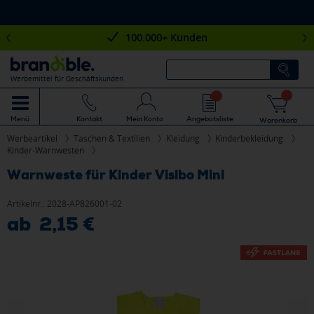
100.000+ Kunden
Werbemittel für Geschäftskunden
Mein Konto
Angebotsliste
Menü
Kontakt
Warenkorb
Werbeartikel
Taschen & Textilien
Kleidung
Kinderbekleidung
Kinder-Warnwesten
Warnweste für Kinder Visibo Mini
Artikelnr.:
2028-AP826001-02
ab 2,15 €