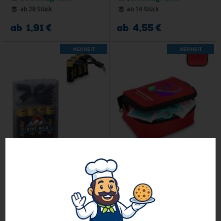
ab 28 Stück
ab 14 Stück
ab 1,91 €
ab 4,55 €
Aqiila wiederaufladbare USB-C-
Erste-Hilfe-Set 16-teilig Fuji
Batterien AA 2000 mAh, 4er-Pack
Donnerstag, 13.08.
Donnerstag, 13.08.