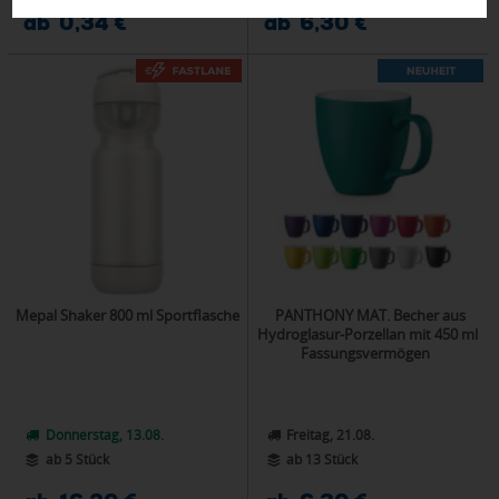
ab 0,34 €
ab 6,30 €
Mepal Shaker 800 ml Sportflasche
PANTHONY MAT. Becher aus
Hydroglasur-Porzellan mit 450 ml
Fassungsvermögen
Donnerstag, 13.08.
Freitag, 21.08.
ab 5 Stück
ab 13 Stück