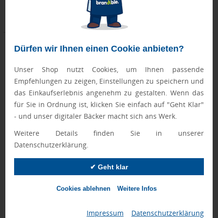
ab 5 Stück
ab 14 Stück
ab 16,40 €
ab 4,65 €
Dürfen wir Ihnen einen Cookie anbieten?
Unser Shop nutzt Cookies, um Ihnen passende
Empfehlungen zu zeigen, Einstellungen zu speichern und
das Einkaufserlebnis angenehm zu gestalten. Wenn das
für Sie in Ordnung ist, klicken Sie einfach auf "Geht Klar"
- und unser digitaler Bäcker macht sich ans Werk.
Weitere Details finden Sie in unserer
Datenschutzerklärung.
4-Farben-Stift
"SeekTag Tracker" Tracker aus
rABS, kompatibel mit Apple und
Android
✔ Geht klar
Cookies ablehnen
Weitere Infos
Donnerstag, 13.08.
Donnerstag, 20.08.
ab 170 Stück
ab 13 Stück
Impressum
|
Datenschutzerklärung