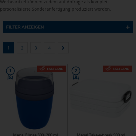
Werbeartikel können zudem auf Anfrage als komplett
personalisierte Sonderanfertigung produziert werden.
FILTER ANZEIGEN
1
2
3
4
1
2
Mepal Ellipse 500+200 ml
Mepal Take-a-break 900 ml